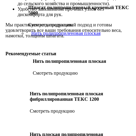
до сельского хозяйства и промышленности).
Шпагат полипропиленовый крученый ТЕКС
Удобство завязывания прочных узлов без
5000
дискомфорта для рук.
Мы практикуем индивидуальный подход и готовы
Смотреть продукцию
удовлетворить все ваши требования относительно веса,
Нить полипропиленовая плоская
намотки, толщины шпагата.
Рекомендуемые статьи
Нить полипропиленовая плоская
Смотреть продукцию
Нить полипропиленовая плоская
фибриллированная ТЕКС 1200
Смотреть продукцию
Нить плоская полипропиленовая