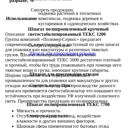
разрыве, %
Смотреть продукцию
подвязка растений в тепличных
Использование
комплексах, подвязка деревьев и
кустарников в садоводческих хозяйствах
Шпагат полипропиленовый крученый
Описание
светостабилизированный ТЕКС 1200
Группа компаний «Полимер-Сервис» предлагает
современный, качественный и доступный по цене шпагат
Смотреть продукцию
для упаковки кип макулатуры и различных тяжелых
Шпагат для прессования отходов
грузов. Шпагат полипропиленовый крученый
светостабилизированный ТЕКС 5000 достаточно плотный
и прочный, чтобы без труда упаковывать при помощи него
тяжелые вещи и грузы, имеющие крупные габариты.
Шпагат для прессования отходов
Широко применяется в перерабатывающей
промышленности для упаковки кип макулатуры и других
Смотреть продукцию
отходов жизнедеятельности. При производстве данного
шпагата применяется светостабилизатор что повышает его
устойчивость при воздействии УФ излучений солнечного
света. Преимущества продукции из полипропилена:
Шпагат полипропиленовый ТЕКС 7700
Мягкость и прочность.
Смотреть продукцию
Отсутствие реакции на холод, воздействие
влажности и других внешних факторов.
Широкая сфера применения (от бытовых нужд