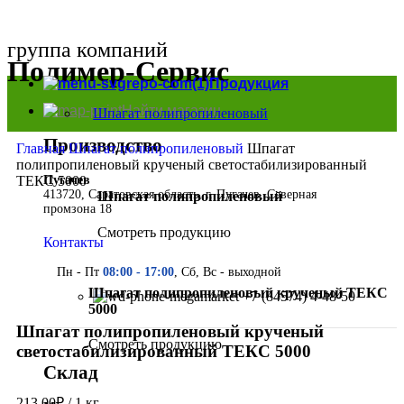
группа компаний
Полимер-Сервис
Продукция
Найти магазин
Шпагат полипропиленовый
Производство
Главная
Шпагат полипропиленовый
Шпагат
полипропиленовый крученый светостабилизированный
Пугачев
ТЕКС 5000
413720, Саратовская область, г. Пугачев, Северная
Шпагат полипропиленовый
промзона 18
Смотреть продукцию
Контакты
Пн - Пт
08:00 - 17:00
, Сб, Вс - выходной
Нажмите, чтобы увеличить
Шпагат полипропиленовый крученый ТЕКС
+7 (84574) 4-48-50
5000
Шпагат полипропиленовый крученый
Смотреть продукцию
светостабилизированный ТЕКС 5000
Склад
213.00
₽
/ 1 кг.