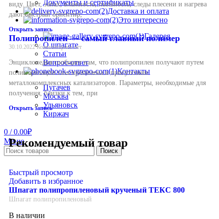
Документы и сертификаты
виду. Цвет, запах, влажность, пыльность, следы плесени и нагрева
Доставка и оплата
дают быстрый ориентир,
Это интересно
Открыть запись
Галерея
Полипропилен — самый главный полимер
О шпагате
30.10.2022
Комментариев нет
Статьи
Вопрос-ответ
Энциклопедия сообщает нам, что полипропилен получают путем
Контакты
полимеризации газа пропилена в присутствии
металлокомплексных катализаторов. Параметры, необходимые для
Пугачев
получения, близки к тем, при
Москва
Ульяновск
Открыть запись
Киржач
0
/
0.00
₽
Рекомендуемый товар
Меню
Поиск
Быстрый просмотр
Добавить в избранное
Шпагат полипропиленовый крученый ТЕКС 800
Шпагат полипропиленовый
В наличии