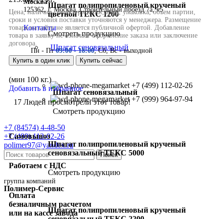
Москва
Шпагат полипропиленовый крученый
125362, г. Москва, Строительный проезд 7а, к5
цветной ТЕКС 1200
Контакты
Смотреть продукцию
Шпагат сеновязальный
Пн - Пт
09:00 - 18:00
, Сб, Вс - выходной
Купить в один клик
Купить сейчас
(мин 100 кг.)
+7 (499) 112-02-26
Добавить в избранное
Шпагат сеновязальный
+7 (999) 964-97-94
17
Людей просмотрели этот товар!
Смотреть продукцию
+7 (84574) 4-48-50
+7 (499) 112-02-26
Самовывоз
Шпагат полипропиленовый крученый
polimer97@yandex.ru
сеновязальный ТЕКС 5000
Поиск
Работаем с НДС
Смотреть продукцию
группа компаний
Полимер-Сервис
Оплата
безналичным расчетом
Шпагат полипропиленовый крученый
или на кассе завода
сеновязальный ТЕКС 2200