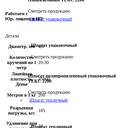
Смотреть продукцию
Работаем с
Юр. лицами и ИП
Шпагат упаковочный
Детали
Шпагат упаковочный
Диаметр, мм
4.8
Смотреть продукцию
Количество
кручений на 1
29-30
метр
Линейная
Шпагат полипропиленовый упаковочный
плотность,
45000
ТЕКС 2200
Денье
Смотреть продукцию
Метров в 1 кг
200
Шпагат тепличный
Разрывная
185
нагрузка, кгс
Удлинение при
10
Шпагат тепличный