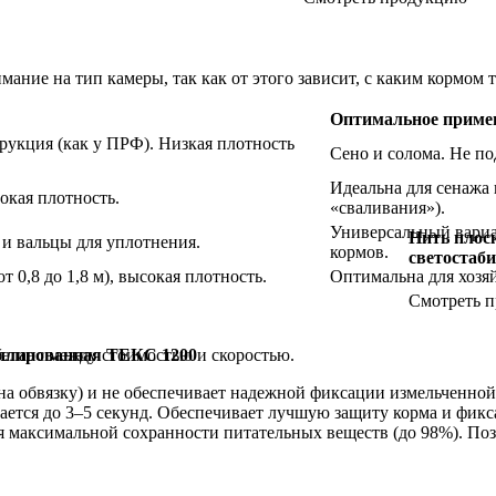
ание на тип камеры, так как от этого зависит, с каким кормом 
Оптимальное приме
рукция (как у ПРФ). Низкая плотность
Сено и солома. Не по
Идеальна для сенажа 
окая плотность.
«сваливания»).
Универсальный вариан
Нить плос
 и вальцы для уплотнения.
кормов.
светостаб
т 0,8 до 1,8 м), высокая плотность.
Оптимальна для хозяй
Смотреть 
баланс между стоимостью и скоростью.
иллированная ТЕКС 1200
на обвязку) и не обеспечивает надежной фиксации измельченной
щается до 3–5 секунд. Обеспечивает лучшую защиту корма и фик
 максимальной сохранности питательных веществ (до 98%). Позво