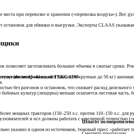
еста при перевозке и хранении («перевозка воздуха»). Вес руло
 остановок для обвязки и выгрузки. Эксперты CLAAS указывают,
орщики
вок позволяет заготавливать большие объемы в сжатые сроки. Р
тюки (весом 15–40 кг, хотя бывают и крупные до 50 кг) занима
ветостабилизированный ТЕКС 1200
я.
стью без разгонов и остановок, что снижает расход дизельного 
 бобовых культур (люцерна) меньше осыпается листовая часть, б
олее мощных тракторов (150–250 л.с. против 110–150 л.с. для р
зловязателей и игл должны работать с ювелирной точностью («
Шпагат полипропилен
ьно указано в одном из источников, тюковый пресс «работает т
Смотреть продукцию