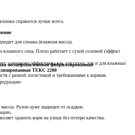
техника справится лучше всего.
нение
дходит для сенажа (влажная масса).
и влажного сена. Плохо работает с сухой соломой (эффект
т: одинаково эффективна как для сухих, так и для влажных
кая полипропиленовая фибриллированная
илизированная ТЕКС 2200
ств с разной логистикой и требованиями к кормам.
продукцию
 массы. Рулон хуже защищен от осадков.
сацию.
ляет хранить корм на улице без потери качества.