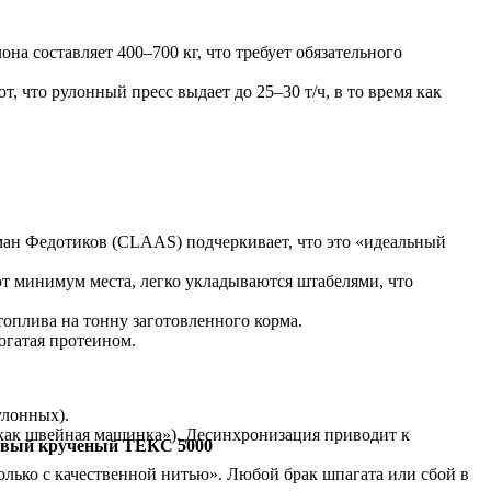
на составляет 400–700 кг, что требует обязательного
 что рулонный пресс выдает до 25–30 т/ч, в то время как
оман Федотиков (CLAAS) подчеркивает, что это «идеальный
ют минимум места, легко укладываются штабелями, что
топлива на тонну заготовленного корма.
огатая протеином.
улонных).
как швейная машинка»). Десинхронизация приводит к
овый крученый ТЕКС 5000
олько с качественной нитью». Любой брак шпагата или сбой в