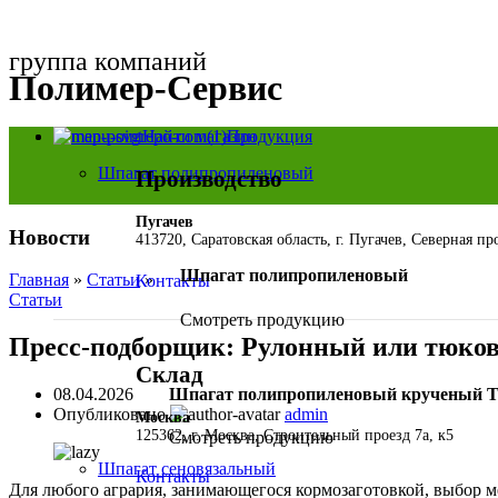
группа компаний
Полимер-Сервис
Найти магазин
Продукция
Шпагат полипропиленовый
Производство
Пугачев
Новости
413720, Саратовская область, г. Пугачев, Северная п
Шпагат полипропиленовый
Главная
»
Статьи
»
Контакты
Статьи
Смотреть продукцию
Пресс-подборщик: Рулонный или тюков
Склад
Шпагат полипропиленовый крученый 
08.04.2026
Опубликовано
admin
Москва
125362, г. Москва, Строительный проезд 7а, к5
Смотреть продукцию
Шпагат сеновязальный
Контакты
Для любого агрария, занимающегося кормозаготовкой, выбор 