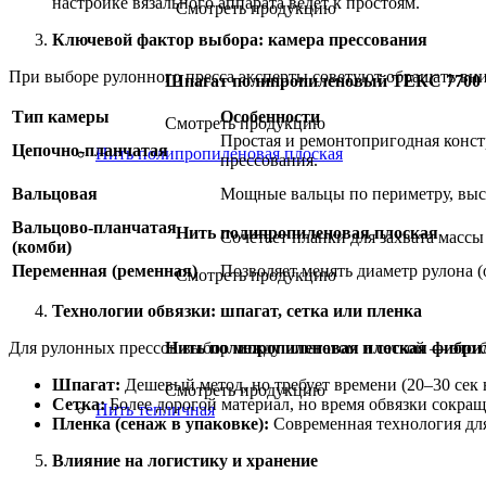
настройке вязального аппарата ведет к простоям.
Смотреть продукцию
Ключевой фактор выбора: камера прессования
При выборе рулонного пресса эксперты советуют обращать вним
Шпагат полипропиленовый ТЕКС 7700
Тип камеры
Особенности
Смотреть продукцию
Простая и ремонтопригодная конст
Цепочно-планчатая
Нить полипропиленовая плоская
прессования.
Вальцовая
Мощные вальцы по периметру, выс
Вальцово-планчатая
Нить полипропиленовая плоская
Сочетает планки для захвата массы
(комби)
Переменная (ременная)
Позволяет менять диаметр рулона (о
Смотреть продукцию
Технологии обвязки: шпагат, сетка или пленка
Для рулонных прессов выбор между шпагатом и сеткой — это 
Нить полипропиленовая плоская фибр
Шпагат:
Дешевый метод, но требует времени (20–30 сек 
Смотреть продукцию
Сетка:
Более дорогой материал, но время обвязки сокра
Нить тепличная
Пленка (сенаж в упаковке):
Современная технология для
Влияние на логистику и хранение