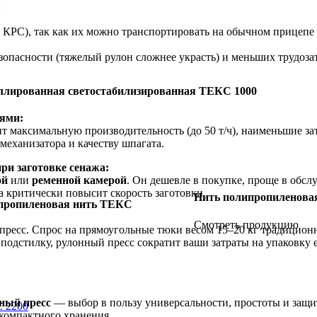
:
КРС), так как их можно транспортировать на обычном прицепе 
пасности (тяжелый рулон сложнее украсть) и меньших трудозатр
ллированная светостабилизированная ТЕКС 1000
дями:
ит максимальную производительность (до 50 т/ч), наименьшие за
механизатора и качеству шпагата.
ри заготовке сенажа:
ой
или
ременной камерой
. Он дешевле в покупке, проще в обс
а критически повысит скорость заготовки.
Нить полипропиленова
пропиленовая нить ТЕКС
Смотреть продукцию
ресс. Спрос на прямоугольные тюки весом 15–20 кг традиционн
подстилку, рулонный пресс сократит ваши затраты на упаковку
ный пресс
— выбор в пользу универсальности, простоты и защи
С 2200
компактного хранения.