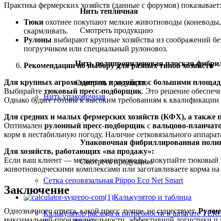
Практика фермерских хозяйств (данные с форумов) показывает
Нить тепличная
Тюки
охотнее покупают мелкие животноводы (коневоды, 
Смотреть продукцию
скармливать.
Рулоны
выбирают крупные хозяйства из соображений безо
погрузчиком или специальный рулоновоз.
Нить полипропиленовая плоская фибри
Рекомендации по выбору для разных типов хозяйств
Для крупных агрохолдингов и хозяйств с большими площа
Смотреть продукцию
Выбирайте
тюковый пресс-подборщик
. Это решение обеспеч
Нить упаковочная
Однако будьте готовы к высоким требованиям к квалификации 
Для средних и малых фермерских хозяйств (КФХ), а также п
Оптимален
рулонный пресс-подборщик
с
вальцово-планчат
корм в нестабильную погоду. Наличие сетковязального аппарат
Упаковочная фибриллированная поли
Для хозяйств, работающих «на продажу»:
Если ваш клиент — мелкие животноводы, покупайте тюковый п
Смотреть продукцию
животноводческими комплексами или заготавливаете корма на 
Сетка сеновязальная Piippo Eco Net Smart
Заключение
Калькулятор и таблица
Однозначного ответа, какой пресс лучше, не существует.
Рулон
Калькулятор расхода и потребности в шпагате ТЕК
максимальной производительности, эффективной логистики и 