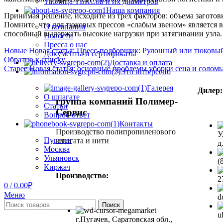
Таблица ТЕКСов и их диаметров
Наша компания
Принимая решение, исходите из трех факторов: объема заготовк
Помните, что для тюковых прессов «слабым звеном» является в
О компании
способный выдержать высокие нагрузки при затягивании узла.
Новости
Пресса о нас
Новые
Новая статья: Пресс-подборщик: Рулонный или тюковы
Документы и сертификаты
Обратно к списку
Доставка и оплата
Старее
Новая статья: основные проблемы уборки сена и соломы
Это интересно
Галерея
Дилер:
О шпагате
группа компаний Полимер-
Статьи
Сервис
Вопрос-ответ
Контакты
Производство полипропиленового
У
Пугачев
шпагата и нити
д
Москва
Ульяновск
(
Киржач
Производство:
2
0
/
0.00
₽
Меню
d
Поиск
u
г.Пугачев, Саратовская обл.,