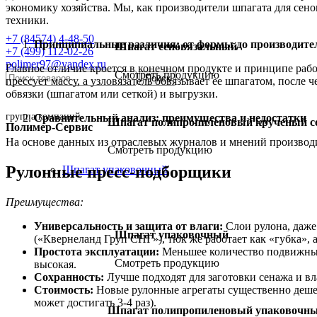
экономику хозяйства. Мы, как производители шпагата для сен
техники.
+7 (84574) 4-48-50
Принципиальные различия: от формы до производите
Шпагат сеновязальный
+7 (499) 112-02-26
polimer97@yandex.ru
Главное отличие кроется в конечном продукте и принципе раб
Смотреть продукцию
Поиск
прессует массу, а узловязатель обвязывает ее шпагатом, после 
обвязки (шпагатом или сеткой) и выгрузки.
группа компаний
Сравнительный анализ: преимущества и недостатки
Шпагат полипропиленовый крученый с
Полимер-Сервис
На основе данных из отраслевых журналов и мнений производи
Смотреть продукцию
Рулонные пресс-подборщики
Шпагат упаковочный
Преимущества:
Универсальность и защита от влаги:
Слои рулона, даже
Шпагат упаковочный
(«Квернеланд Груп СНГ»), тюк же работает как «губка», 
Простота эксплуатации:
Меньшее количество подвижных
Смотреть продукцию
высокая.
Сохранность:
Лучше подходят для заготовки сенажа и вл
Стоимость:
Новые рулонные агрегаты существенно дешевл
может достигать 3-4 раз).
Шпагат полипропиленовый упаковочн