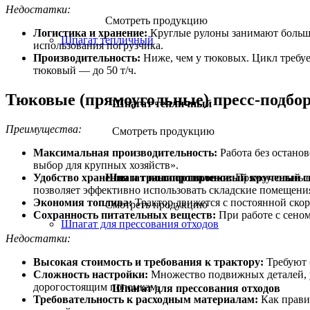
Недостатки:
Смотреть продукцию
Логистика и хранение:
Круглые рулоны занимают больше м
Шпагат тепличный
использования погрузчика.
Производительность:
Ниже, чем у тюковых. Цикл требует
тюковый — до 50 т/ч.
Тюковые (прямоугольные) пресс-подб
Шпагат тепличный
Преимущества:
Смотреть продукцию
Максимальная производительность:
Работа без остано
выбор для крупных хозяйств».
Удобство хранения и транспортировки:
Прямоугольные 
Шпагат полипропиленовый крученый с
позволяет эффективно использовать складские помещени
Экономия топлива:
Трактор движется с постоянной скоро
Смотреть продукцию
Сохранность питательных веществ:
При работе с сеном
Шпагат для прессования отходов
Недостатки:
Высокая стоимость и требования к трактору:
Требуют б
Сложность настройки:
Множество подвижных деталей, у
дорогостоящим поломкам.
Шпагат для прессования отходов
Требовательность к расходным материалам:
Как правил