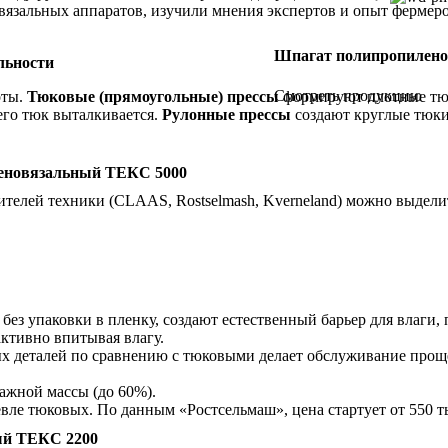
овязальных аппаратов, изучили мнения экспертов и опыт фермер
Шпагат полипропилено
льности
Смотреть продукцию
оты.
Тюковые (прямоугольные) прессы
формируют плотные тюк
чего тюк выталкивается.
Рулонные прессы
создают круглые тюки 
еновязальный ТЕКС 5000
телей техники (CLAAS, Rostselmash, Kverneland) можно выдели
 без упаковки в пленку, создают естественный барьер для влаги
активно впитывая влагу.
 деталей по сравнению с тюковыми делает обслуживание проще.
ажной массы (до 60%).
е тюковых. По данным «Ростсельмаш», цена стартует от 550 тыс.
ый ТЕКС 2200