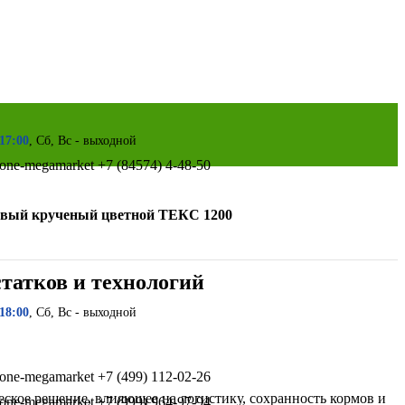
 17:00
, Сб, Вс - выходной
+7 (84574) 4-48-50
вый крученый цветной ТЕКС 1200
татков и технологий
 18:00
, Сб, Вс - выходной
+7 (499) 112-02-26
ское решение, влияющее на логистику, сохранность кормов и
+7 (999) 964-97-94