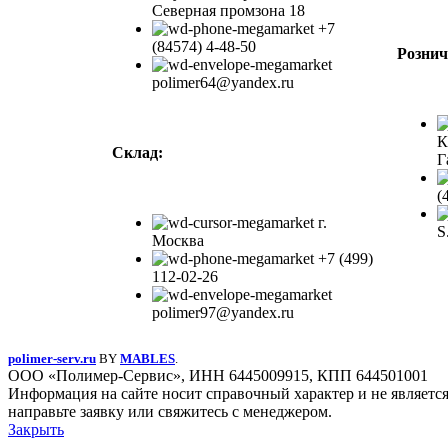
Северная промзона 18
+7
(84574) 4-48-50
Рознич
polimer64@yandex.ru
К
Склад:
Г
(
г.
S
Москва
+7 (499)
112-02-26
polimer97@yandex.ru
polimer-serv.ru
BY
MABLES
.
ООО «Полимер-Сервис», ИНН 6445009915, КПП 644501001
Информация на сайте носит справочный характер и не являетс
направьте заявку или свяжитесь с менеджером.
Закрыть