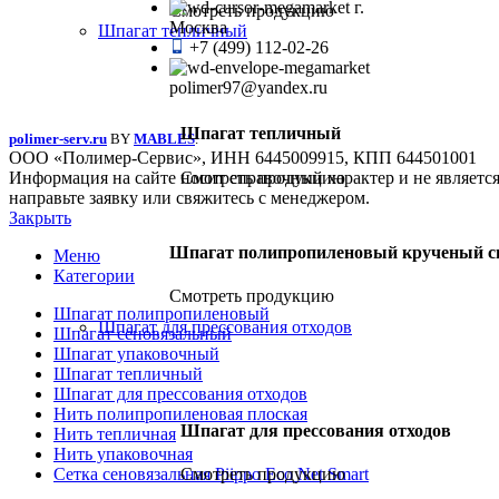
г.
Смотреть продукцию
Москва
Шпагат тепличный
+7 (499) 112-02-26
polimer97@yandex.ru
Шпагат тепличный
polimer-serv.ru
BY
MABLES
.
ООО «Полимер-Сервис», ИНН 6445009915, КПП 644501001
Смотреть продукцию
Информация на сайте носит справочный характер и не являетс
направьте заявку или свяжитесь с менеджером.
Закрыть
Шпагат полипропиленовый крученый с
Меню
Категории
Смотреть продукцию
Шпагат полипропиленовый
Шпагат для прессования отходов
Шпагат сеновязальный
Шпагат упаковочный
Шпагат тепличный
Шпагат для прессования отходов
Нить полипропиленовая плоская
Шпагат для прессования отходов
Нить тепличная
Нить упаковочная
Смотреть продукцию
Сетка сеновязальная Piippo Eco Net Smart