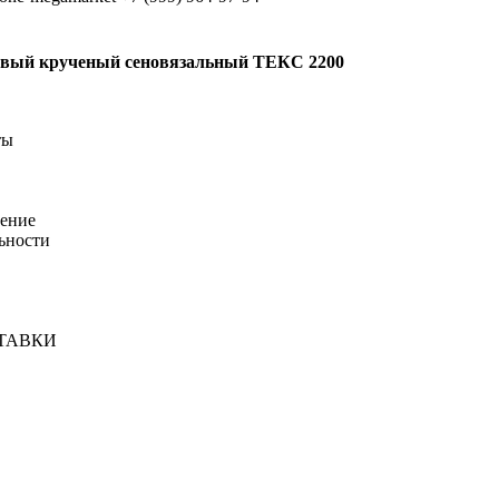
вый крученый сеновязальный ТЕКС 2200
ты
шение
ьности
ТАВКИ