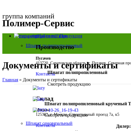
группа компаний
Полимер-Сервис
Найти магазин
Продукция
Шпагат полипропиленовый
Производство
Пугачев
Документы и сертификаты
413720, Саратовская область, г. Пугачев, Северная п
Шпагат полипропиленовый
Контакты
Главная
»
Документы и сертификаты
Смотреть продукцию
Склад
Шпагат полипропиленовый крученый 
Москва
125362, г. Москва, Строительный проезд 7а, к5
Смотреть продукцию
Шпагат сеновязальный
Контакты
Дилер: