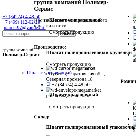
группа компаний Полимер-
Сервис
+7 (84574) 4-48-50
Шпагат сеновязальный
Производство полипропиленового
У
+7 (499) 112-02-26
шпагата и нити
д
polimer97@yandex.ru
Смотреть продукцию
Поиск
Производство:
d
группа компаний
Шпагат полипропиленовый крученый с
Полимер-Сервис
u
Смотреть продукцию
Шпагат упаковочный
г.Пугачев, Саратовская обл.,
Северная промзона 18
Рознич
+7 (84574) 4-48-50
Шпагат упаковочный
polimer64@yandex.ru
Смотреть продукцию
К
Г
Склад:
Шпагат полипропиленовый упаковочн
S