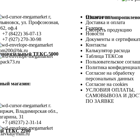
г,
О компании
Шпагат полипропилено
льяновск, ул. Профсоюзная,
Доставка и оплата
.62, оф.4
Галерея
Смотреть продукцию
+7 (8422) 36-07-13
Новости
+7 (927) 270-30-98
Документы и сертифика
Контакты
om200@bk.ru
Калькулятор расхода
еновязальный ТЕКС 5000
Таблица ТЕКСов
lpack73.ru
Пользовательское согла
Политика конфиденциал
Согласие на обработку
персональных данных
ный магазин:
Согласие на cookies
УСЛОВИЯ ОПЛАТЫ,
САМОВЫВОЗА И ДОС
ПО ЗАЯВКЕ
г.
иржач, Владимирская обл.,
агарина, 31
+7 (49237) 2-31-14
ый ТЕКС 2200
.lavka@mail.ru