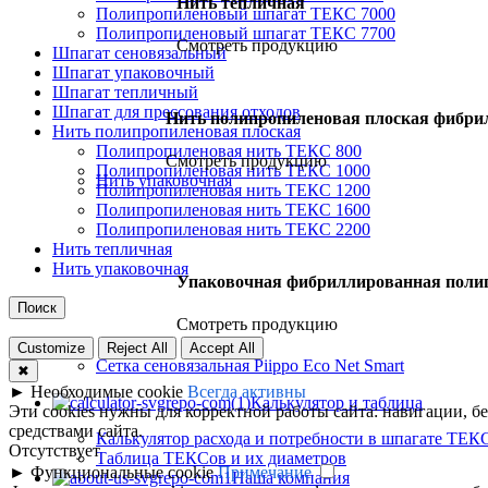
Нить тепличная
Полипропиленовый шпагат ТЕКС 7000
Полипропиленовый шпагат ТЕКС 7700
Смотреть продукцию
Шпагат сеновязальный
Шпагат упаковочный
Шпагат тепличный
Шпагат для прессования отходов
Нить полипропиленовая плоская фибри
Нить полипропиленовая плоская
Полипропиленовая нить ТЕКС 800
Смотреть продукцию
Полипропиленовая нить ТЕКС 1000
Нить упаковочная
Полипропиленовая нить ТЕКС 1200
Полипропиленовая нить ТЕКС 1600
Полипропиленовая нить ТЕКС 2200
Нить тепличная
Нить упаковочная
Упаковочная фибриллированная поли
Поиск
Смотреть продукцию
Customize
Reject All
Accept All
Сетка сеновязальная Piippo Eco Net Smart
✖
►
Необходимые cookie
Всегда активны
Калькулятор и таблица
Эти cookies нужны для корректной работы сайта: навигации, 
средствами сайта.
Калькулятор расхода и потребности в шпагате ТЕК
Отсутствует
Таблица ТЕКСов и их диаметров
►
Функциональные cookie
Примечание
Наша компания