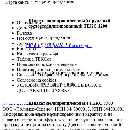
Смотреть продукцию
Карта сайта
Шпагат полипропиленовый крученый
О компании
светостабилизированный ТЕКС 1200
Доставка и оплата
Галерея
Смотреть продукцию
Новости
Документы и сертификаты
Шпагат для прессования отходов
Контакты
Калькулятор расхода
Таблица ТЕКСов
Пользовательское соглашение
Политика конфиденциальности
Шпагат для прессования отходов
Согласие на обработку персональных данных
Согласие на cookies
Смотреть продукцию
УСЛОВИЯ ОПЛАТЫ, САМОВЫВОЗА И
ДОСТАВКИ ПО ЗАЯВКЕ
Шпагат полипропиленовый ТЕКС 7700
polimer-serv.ru
BY
MABLES
.
ООО «Полимер-Сервис», ИНН 6445009915, КПП 644501001
Информация на сайте носит справочный характер и не
Смотреть продукцию
является публичной офертой. Сайт не осуществляет онлайн-
продажу и не принимает оплату. Для согласования условий
поставки направьте заявку или свяжитесь с менеджером.