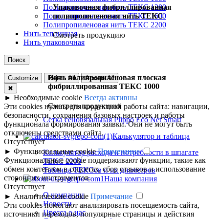
Упаковочная фибриллированная
Полипропиленовая нить ТЕКС 1200
полипропиленовая нить ТЕКС
Полипропиленовая нить ТЕКС 1600
Полипропиленовая нить ТЕКС 2200
Нить тепличная
Смотреть продукцию
Нить упаковочная
Поиск
Нить полипропиленовая плоская
Customize
Reject All
Accept All
фибриллированная ТЕКС 1000
✖
►
Необходимые cookie
Всегда активны
Смотреть продукцию
Эти cookies нужны для корректной работы сайта: навигации,
безопасности, сохранения базовых настроек и работы
Сетка сеновязальная Piippo Eco Net Smart
функционала формирования заявки. Они не могут быть
отключены средствами сайта.
Калькулятор и таблица
Отсутствует
►
Функциональные cookie
Примечание
Калькулятор расхода и потребности в шпагате
Функциональные cookie поддерживают функции, такие как
ТЕКС 2200
обмен контентом в соцсетях, сбор отзывов и использование
Таблица ТЕКСов и их диаметров
сторонних инструментов.
Наша компания
Отсутствует
О компании
►
Аналитические cookie
Примечание
Новости
Эти cookies помогают анализировать посещаемость сайта,
Пресса о нас
источники переходов, популярные страницы и действия