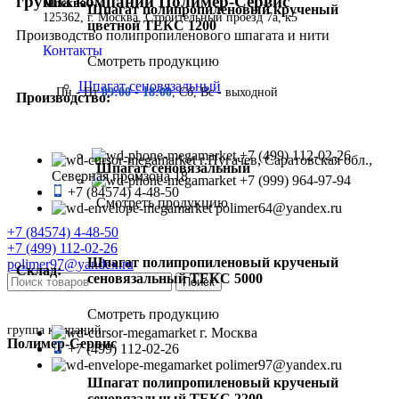
группа компаний Полимер-Сервис
Москва
Шпагат полипропиленовый крученый
125362, г. Москва, Строительный проезд 7а, к5
цветной ТЕКС 1200
Производство полипропиленового шпагата и нити
Контакты
Смотреть продукцию
Шпагат сеновязальный
Пн - Пт
09:00 - 18:00
, Сб, Вс - выходной
Производство:
+7 (499) 112-02-26
г.Пугачев, Саратовская обл.,
Шпагат сеновязальный
Северная промзона 18
+7 (999) 964-97-94
+7 (84574) 4-48-50
Смотреть продукцию
polimer64@yandex.ru
+7 (84574) 4-48-50
+7 (499) 112-02-26
Шпагат полипропиленовый крученый
polimer97@yandex.ru
Склад:
сеновязальный ТЕКС 5000
Поиск
Смотреть продукцию
группа компаний
г. Москва
Полимер-Сервис
+7 (499) 112-02-26
polimer97@yandex.ru
Шпагат полипропиленовый крученый
сеновязальный ТЕКС 2200