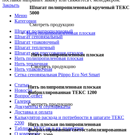
Закрыть
Шпагат полипропиленовый крученый ТЕКС
5000
Меню
Категории
Смотреть продукцию
Шпагат полипропиленовый
Нить полипропиленовая плоская
Шпагат сеновязальный
Шпагат упаковочный
Шпагат тепличный
Шпагат для прессования отходов
Нить полипропиленовая плоская
Нить полипропиленовая плоская
Нить тепличная
Смотреть продукцию
Нить упаковочная
Сетка сеновязальная Piippo Eco Net Smart
Статьи
Нить полипропиленовая плоская
Новости
фибриллированная ТЕКС 1200
Вопрос-ответ
Галерея
Смотреть продукцию
Документы и сертификаты
Доставка и оплата
Калькулятор расхода и потребности в шпагате ТЕКС
2200
Нить плоская полипропиленовая
Таблица ТЕКСов и их диаметров
фибриллированная светостабилизированная
О компании