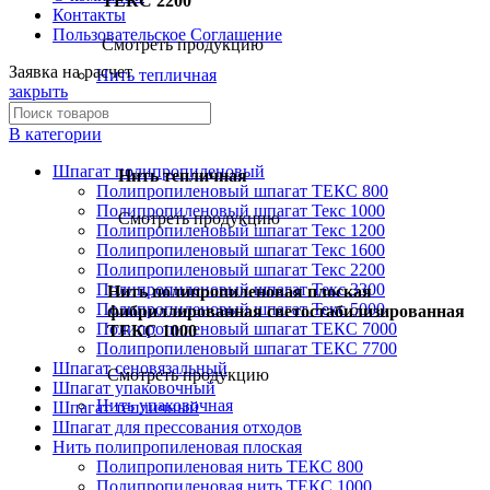
ТЕКС 2200
Контакты
Пользовательское Соглашение
Смотреть продукцию
Заявка на расчет
Нить тепличная
закрыть
В категории
Шпагат полипропиленовый
Нить тепличная
Полипропиленовый шпагат ТЕКС 800
Полипропиленовый шпагат Текс 1000
Смотреть продукцию
Полипропиленовый шпагат Текс 1200
Полипропиленовый шпагат Текс 1600
Полипропиленовый шпагат Текс 2200
Полипропиленовый шпагат Текс 3300
Нить полипропиленовая плоская
Полипропиленовый шпагат Текс 5000
фибриллированная светостабилизированная
Полипропиленовый шпагат ТЕКС 7000
ТЕКС 1000
Полипропиленовый шпагат ТЕКС 7700
Шпагат сеновязальный
Смотреть продукцию
Шпагат упаковочный
Нить упаковочная
Шпагат тепличный
Шпагат для прессования отходов
Нить полипропиленовая плоская
Полипропиленовая нить ТЕКС 800
Полипропиленовая нить ТЕКС 1000