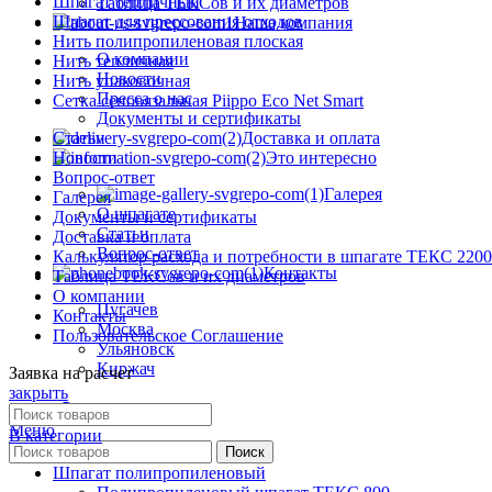
Шпагат тепличный
Таблица ТЕКСов и их диаметров
Шпагат для прессования отходов
Наша компания
Нить полипропиленовая плоская
О компании
Нить тепличная
Новости
Нить упаковочная
Пресса о нас
Сетка сеновязальная Piippo Eco Net Smart
Документы и сертификаты
Доставка и оплата
Статьи
Это интересно
Новости
Вопрос-ответ
Галерея
Галерея
О шпагате
Документы и сертификаты
Статьи
Доставка и оплата
Вопрос-ответ
Калькулятор расхода и потребности в шпагате ТЕКС 2200
Контакты
Таблица ТЕКСов и их диаметров
О компании
Пугачев
Контакты
Москва
Пользовательское Соглашение
Ульяновск
Киржач
Заявка на расчет
закрыть
0
/
0.00
₽
Меню
В категории
Поиск
Шпагат полипропиленовый