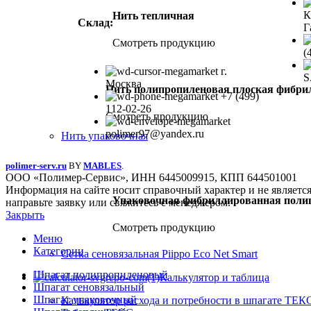
К
Нить тепличная
Склад:
Г
Смотреть продукцию
(
г.
S
Москва
Нить полипропиленовая плоская фибри
+7 (499)
112-02-26
Смотреть продукцию
polimer97@yandex.ru
Нить упаковочная
polimer-serv.ru
BY
MABLES
.
ООО «Полимер-Сервис», ИНН 6445009915, КПП 644501001
Информация на сайте носит справочный характер и не являетс
Упаковочная фибриллированная поли
направьте заявку или свяжитесь с менеджером.
Закрыть
Смотреть продукцию
Меню
Категории
Сетка сеновязальная Piippo Eco Net Smart
Шпагат полипропиленовый
Калькулятор и таблица
Шпагат сеновязальный
Шпагат упаковочный
Калькулятор расхода и потребности в шпагате ТЕК