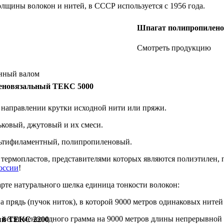
лщины волокон и нитей, в СССР используется с 1956 года.
Шпагат полипропилено
Смотреть продукцию
нный валом
еновязальный ТЕКС 5000
направлении крутки исходной нити или пряжи.
ковый, джутовый и их смеси.
ьтифиламентный, полипропиленовый.
 термопластов, представителями которых являются полиэтилен,
оссии
!
арте натурального шелка единица тонкости волокон:
а прядь (пучок ниток), в которой 9000 метров одинаковых нитей
е весят менее одного грамма на 9000 метров длины непрерывной
ый ТЕКС 2200