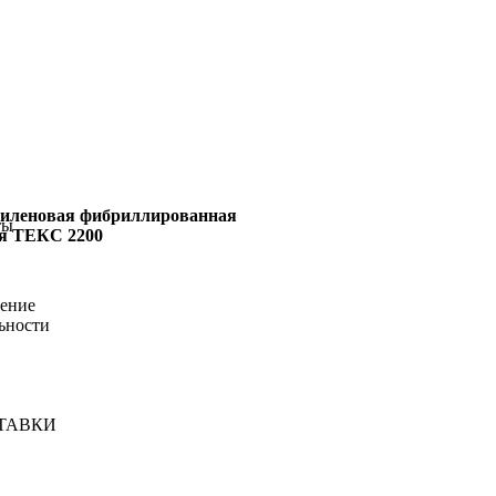
пиленовая фибриллированная
ты
ая ТЕКС 2200
шение
ьности
ТАВКИ