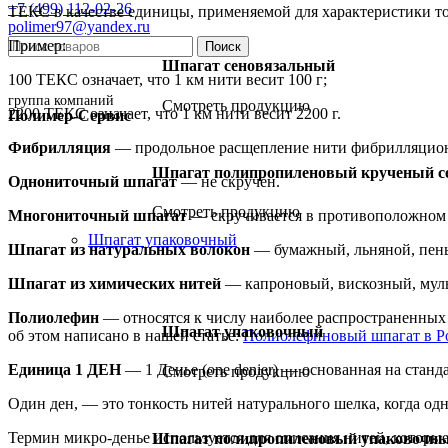
+7 (499) 112-02-26
ТЕКС в качестве единицы, применяемой для характеристики то
polimer97@yandex.ru
Пример:
Поиск
Шпагат сеновязальный
100 ТЕКС означает, что 1 км нити весит 100 г;
группа компаний
Смотреть продукцию
2200 ТЕКС означает, что 1 км нити весит 2200 г.
Полимер-Сервис
Фибрилляция
— продольное расщепление нити фибрилляцио
Шпагат полипропиленовый крученый с
Однониточный шпагат
— не скручен.
Смотреть продукцию
Многониточный шпагат
— скручивается в противоположном 
Шпагат упаковочный
Шпагат из натуральных волокон
— бумажный, льняной, пень
Шпагат из химических нитей
— капроновый, вискозный, мул
Полиолефин
— относятся к числу наиболее распространенных
Шпагат упаковочный
об этом написано в нашей статье:
Полиолефиновый шпагат в Р
Единица 1 ДЕН
— 1 Денье (one denier) — основанная на станд
Смотреть продукцию
Один ден, — это тонкость нитей натурального шелка, когда одн
Термин микро-денье используется для описания нитей, которы
Шпагат полипропиленовый упаковочн