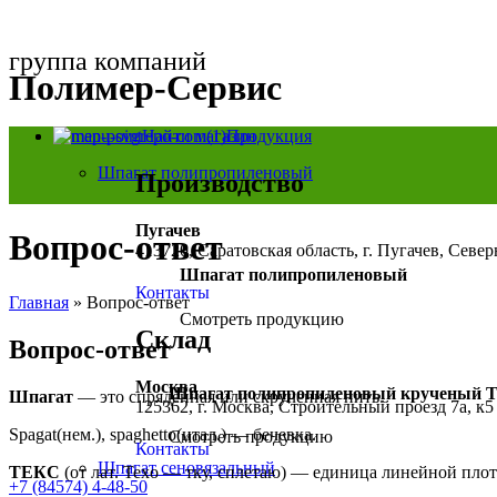
группа компаний
Полимер-Сервис
Найти магазин
Продукция
Шпагат полипропиленовый
Производство
Пугачев
Вопрос-ответ
413720, Саратовская область, г. Пугачев, Севе
Шпагат полипропиленовый
Контакты
Главная
»
Вопрос-ответ
Смотреть продукцию
Склад
Вопрос-ответ
Москва
Шпагат полипропиленовый крученый 
Шпагат
— это спряденная или скрученная нить.
125362, г. Москва, Строительный проезд 7а, к5
Spagat(нем.), spaghetto(итал.) — бечевка.
Смотреть продукцию
Контакты
Шпагат сеновязальный
ТЕКС
(от лат. Texo — тку, сплетаю) — единица линейной плот
+7 (84574) 4-48-50