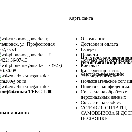
Карта сайта
г,
О компании
льяновск, ул. Профсоюзная,
Доставка и оплата
.62, оф.4
Галерея
+7
Новости
Нить плоская полипро
8422) 36-07-13
Документы и сертифика
светостабилизированн
+7 (927)
Контакты
70-30-98
Калькулятор расхода
Смотреть продукцию
Таблица ТЕКСов
om200@bk.ru
Пользовательское согла
Политика конфиденциал
иллированная ТЕКС 1200
lpack73.ru
Согласие на обработку
персональных данных
Согласие на cookies
УСЛОВИЯ ОПЛАТЫ,
ный магазин:
САМОВЫВОЗА И ДОС
ПО ЗАЯВКЕ