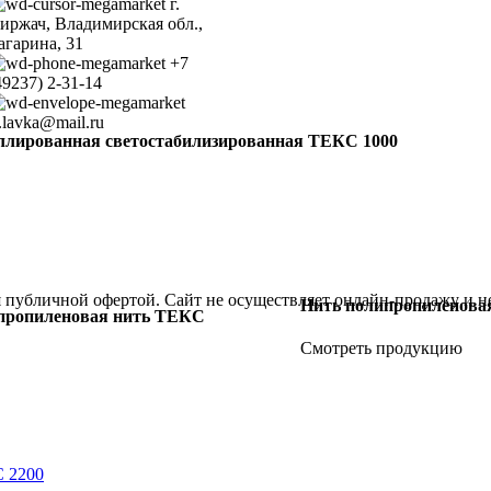
г.
иржач, Владимирская обл.,
агарина, 31
+7
49237) 2-31-14
.lavka@mail.ru
ллированная светостабилизированная ТЕКС 1000
я публичной офертой. Сайт не осуществляет онлайн-продажу и н
Нить полипропиленова
пропиленовая нить ТЕКС
Смотреть продукцию
С 2200