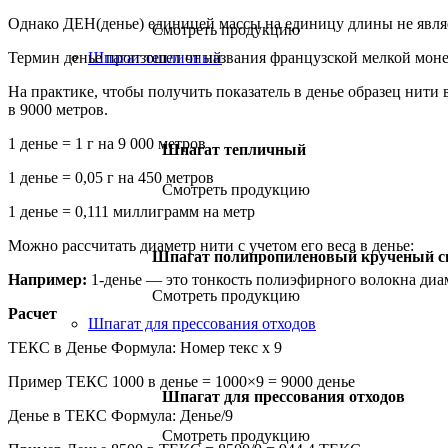
Однако ДЕН(денье) единицей массы на единицу длины не являет
Смотреть продукцию
Термин денье произошел от названия французской мелкой монеты
Шпагат тепличный
На практике, чтобы получить показатель в денье образец нити 
в 9000 метров.
1 денье = 1 г на 9 000 метров
Шпагат тепличный
1 денье = 0,05 г на 450 метров
Смотреть продукцию
1 денье = 0,111 миллиграмм на метр
Можно рассчитать диаметр нити с учетом его веса в денье:
Шпагат полипропиленовый крученый с
Например:
1-денье — это тонкость полиэфирного волокна диа
Смотреть продукцию
Расчет
Шпагат для прессования отходов
ТЕКС в Денье Формула: Номер текс х 9
Пример ТЕКС 1000 в денье = 1000×9 = 9000 денье
Шпагат для прессования отходов
Денье в ТЕКС Формула: Денье/9
Смотреть продукцию