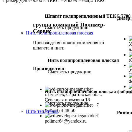
Пример Денье 8500 в ТЕКС = 8500/9 = 944,4 ТЕКС
Шпагат полипропиленовый ТЕКС 7700
Дилер:
группа компаний Полимер-
Смотреть продукцию
Сервис
Нить полипропиленовая плоская
Производство полипропиленового
У
шпагата и нити
д
(
Нить полипропиленовая плоская
Производство:
2
Смотреть продукцию
d
Нить полипропиленовая плоская фибр
u
г.Пугачев, Саратовская обл.,
Северная промзона 18
Смотреть продукцию
+7
(84574) 4-48-50
Нить тепличная
Рознич
polimer64@yandex.ru