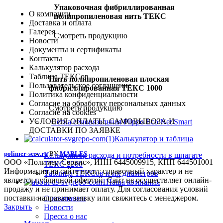
Упаковочная фибриллированная
О компании
полипропиленовая нить ТЕКС
Доставка и оплата
Галерея
Смотреть продукцию
Новости
Документы и сертификаты
Контакты
Калькулятор расхода
Таблица ТЕКСов
Нить полипропиленовая плоская
Пользовательское соглашение
фибриллированная ТЕКС 1000
Политика конфиденциальности
Согласие на обработку персональных данных
Смотреть продукцию
Согласие на cookies
УСЛОВИЯ ОПЛАТЫ, САМОВЫВОЗА И
Сетка сеновязальная Piippo Eco Net Smart
ДОСТАВКИ ПО ЗАЯВКЕ
Калькулятор и таблица
polimer-serv.ru
BY
MABLES
.
Калькулятор расхода и потребности в шпагате
ООО «Полимер-Сервис», ИНН 6445009915, КПП 644501001
ТЕКС 2200
Информация на сайте носит справочный характер и не
Таблица ТЕКСов и их диаметров
является публичной офертой. Сайт не осуществляет онлайн-
Наша компания
продажу и не принимает оплату. Для согласования условий
поставки направьте заявку или свяжитесь с менеджером.
О компании
Закрыть
Новости
Пресса о нас