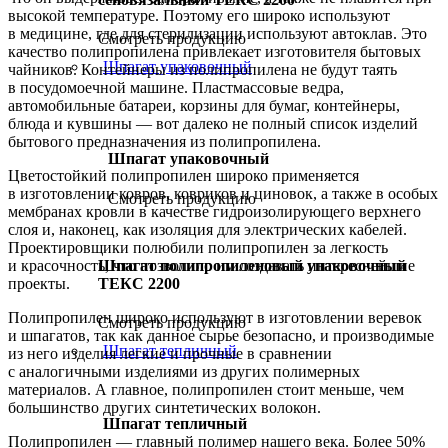
высокой температуре. Поэтому его широко используют
в медицине, где для стерилизации используют автоклав. Это
Смотреть продукцию
качество полипропилена привлекает изготовителя бытовых
Шпагат упаковочный
чайников. Контейнеры из полипропилена не будут таять
в посудомоечной машине. Пластмассовые ведра,
автомобильные батареи, корзины для бумаг, контейнеры,
блюда и кувшины — вот далеко не полный список изделий
бытового предназначения из полипропилена.
Шпагат упаковочный
Цветостойкий полипропилен широко применяется
в изготовлении ковров, ковриков и циновок, а также в особых
Смотреть продукцию
мембранах кровли в качестве гидроизолирующего верхнего
слоя и, наконец, как изоляция для электрических кабелей.
Проектировщики полюбили полипропилен за легкость
Шпагат полипропиленовый упаковочный
и красочность, что позволило им создавать интереснейшие
ТЕКС 2200
проекты.
Полипропилен широко используют в изготовлении веревок
Смотреть продукцию
и шпагатов, так как данное сырье безопасно, и производимые
Шпагат тепличный
из него изделия легкие и прочные в сравнении
с аналогичными изделиями из других полимерных
материалов. А главное, полипропилен стоит меньше, чем
большинство других синтетических волокон.
Шпагат тепличный
Полипропилен — главный полимер нашего века. Более 50%