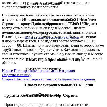
всевозможных современных изделий изготавливают
Смотреть продукцию
с использованием полипропилена.
Производство большого ассортимента шпагатов и нитей
Шпагат полипропиленовый крученый
из этого материала налажено компанией ООО «Полимер-
светостабилизированный ТЕКС 1200
Сервис» в городе Пугачев, Саратовской области. Изделия
всегда есть в наличии на складе в Москве. Шпагат
полипропиленовый, шпагат упаковочный, шпагат оптом —
Смотреть продукцию
Вы всегда можете приобрести у нас в любых количествах
Шпагат для прессования отходов
и любых параметров. Все изделия соответствуют ГОСТу
17308 — 88. Шпагат полипропиленовый, цена которого ниже
зарубежных аналогов, будет служить Вам долго, и радовать
своим качеством. Купить его можно у нас на складе в Москве
или на заводе-производителе в городе Пугачев, Саратовской
Шпагат для прессования отходов
области.
Смотреть продукцию
Новые
Полипропилен и шпагатные изделия
Обратно к списку
Старее
Шпагаты, веревки. энциклопедические сведения
Шпагат полипропиленовый ТЕКС 7700
Смотреть продукцию
группа компаний Полимер-Сервис
Производство полипропиленового шпагата и нити