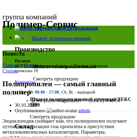
группа компаний
Полимер-Сервис
Продукция
Найти магазин
Шпагат полипропиленовый
Производство
Новости
Пугачев
Главная
»
Статьи
»
413720, Саратовская область, г. Пугачев, Северная
Шпагат полипропиленовый
Статьи
промзона 18
Смотреть продукцию
Контакты
Полипропилен — самый главный
полимер
Пн - Пт
08:00 - 17:00
, Сб, Вс - выходной
Шпагат полипропиленовый крученый ТЕКС
+7 (84574) 4-48-50
5000
30.10.2022
Опубликовано
admin
Смотреть продукцию
Энциклопедия сообщает нам, что полипропилен получают
Склад
путем полимеризации газа пропилена в присутствии
металлокомплексных катализаторов. Параметры,