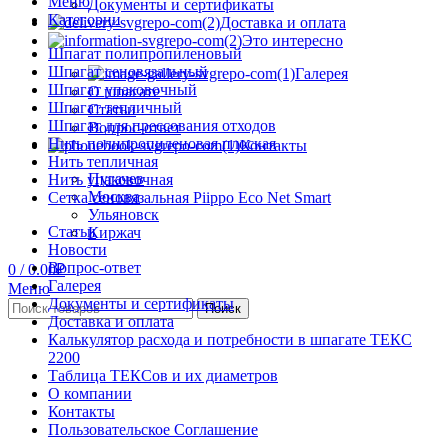
Меню
Документы и сертификаты
Категории
Доставка и оплата
Это интересно
Шпагат полипропиленовый
Шпагат сеновязальный
Галерея
Шпагат упаковочный
О шпагате
Шпагат тепличный
Статьи
Шпагат для прессования отходов
Вопрос-ответ
Нить полипропиленовая плоская
Контакты
Нить тепличная
Пугачев
Нить упаковочная
Москва
Сетка сеновязальная Piippo Eco Net Smart
Ульяновск
Статьи
Киржач
Новости
Вопрос-ответ
0
/
0.00
₽
Галерея
Меню
Документы и сертификаты
Поиск
Доставка и оплата
Калькулятор расхода и потребности в шпагате ТЕКС
2200
Таблица ТЕКСов и их диаметров
О компании
Контакты
Пользовательское Соглашение