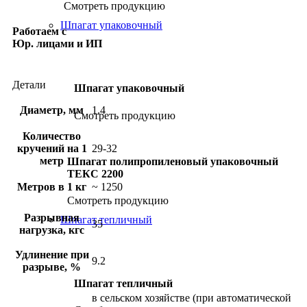
Смотреть продукцию
Шпагат упаковочный
Работаем с
Юр. лицами и ИП
Детали
Шпагат упаковочный
Диаметр, мм
1.4
Смотреть продукцию
Количество
кручений на 1
29-32
метр
Шпагат полипропиленовый упаковочный
ТЕКС 2200
Метров в 1 кг
~ 1250
Смотреть продукцию
Разрывная
Шпагат тепличный
35
нагрузка, кгс
Удлинение при
9.2
разрыве, %
Шпагат тепличный
в сельском хозяйстве (при автоматической