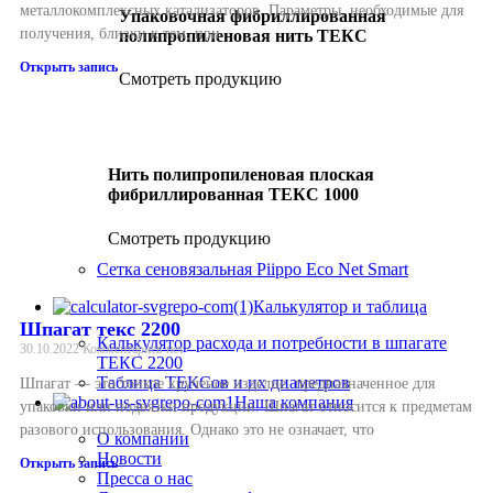
металлокомплексных катализаторов. Параметры, необходимые для
Упаковочная фибриллированная
получения, близки к тем, при
полипропиленовая нить ТЕКС
Открыть запись
Смотреть продукцию
Нить полипропиленовая плоская
фибриллированная ТЕКС 1000
Смотреть продукцию
Сетка сеновязальная Piippo Eco Net Smart
Калькулятор и таблица
Шпагат текс 2200
Калькулятор расхода и потребности в шпагате
30.10.2022
Комментариев нет
ТЕКС 2200
Таблица ТЕКСов и их диаметров
Шпагат — это тонкое крученое изделие, предназначенное для
Наша компания
упаковки или подвязки продукции. Шпагат относится к предметам
разового использования. Однако это не означает, что
О компании
Новости
Открыть запись
Пресса о нас