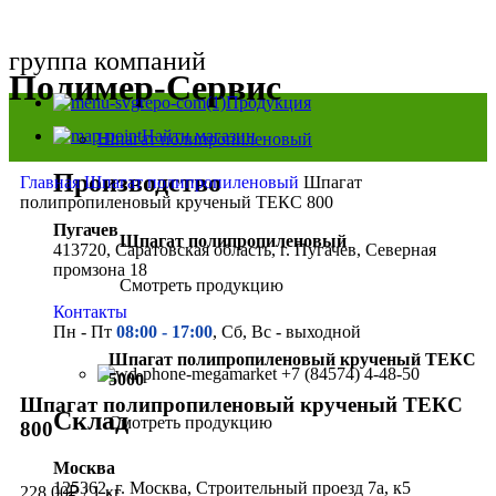
группа компаний
Полимер-Сервис
Продукция
Найти магазин
Шпагат полипропиленовый
Производство
Главная
Шпагат полипропиленовый
Шпагат
полипропиленовый крученый ТЕКС 800
Пугачев
Шпагат полипропиленовый
413720, Саратовская область, г. Пугачев, Северная
промзона 18
Смотреть продукцию
Контакты
Пн - Пт
08:00 - 17:00
, Сб, Вс - выходной
Нажмите, чтобы увеличить
Шпагат полипропиленовый крученый ТЕКС
+7 (84574) 4-48-50
5000
Шпагат полипропиленовый крученый ТЕКС
Склад
Смотреть продукцию
800
Москва
125362, г. Москва, Строительный проезд 7а, к5
228.00
₽
/ 1 кг.