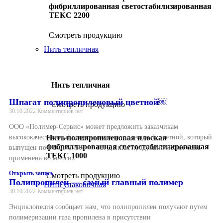
фибриллированная светостабилизированная
ТЕКС 2200
Смотреть продукцию
Нить тепличная
Нить тепличная
Шпагат полипропиленовый цветной￼
Смотреть продукцию
30.10.2022
Комментариев нет
ООО «Полимер-Сервис» может предложить заказчикам
высококачественный шпагат полипропиленовый цветной, который
Нить полипропиленовая плоская
фибриллированная светостабилизированная
выпущен по ГОСТ 17308 — 88. Данная продукция может быть
ТЕКС 1000
применена во многих
Открыть запись
Смотреть продукцию
Полипропилен — самый главный полимер
Нить упаковочная
30.10.2022
Комментариев нет
Энциклопедия сообщает нам, что полипропилен получают путем
полимеризации газа пропилена в присутствии