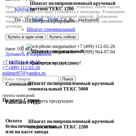
Шпагат полипропиленовый крученый
цветной ТЕКС 1200
Контакты
Пн - Пт
09:00 - 18:00
, Сб, Вс - выходной
Смотреть продукцию
Шпагат сеновязальный
Купить в один клик
Купить сейчас
+7 (499) 112-02-26
(мин 100 кг.)
Шпагат сеновязальный
+7 (999) 964-97-94
Добавить в избранное
+7 (84574) 4-48-50
14
Людей просмотрели этот товар!
Смотреть продукцию
+7 (499) 112-02-26
polimer97@yandex.ru
Поиск
Шпагат полипропиленовый крученый
Самовывоз
сеновязальный ТЕКС 5000
группа компаний
Полимер-Сервис
Смотреть продукцию
Работаем с НДС
Оплата
Шпагат полипропиленовый крученый
безналичным расчетом
сеновязальный ТЕКС 2200
или на кассе завода