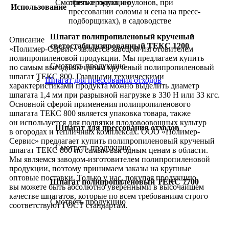
обвязке тюков и рулонов, при
Смотреть продукцию
Использование
прессовании соломы и сена на пресс-
подборщиках), в садоводстве
Шпагат полипропиленовый крученый
Описание
светостабилизированный ТЕКС 1200
«Полимер-Сервис» является заводом-изготовителем
полипропиленовой продукции. Мы предлагаем купить
Смотреть продукцию
по самым выгодным ценам крученый полипропиленовый
шпагат ТЕКС 800. Главными техническими
Шпагат для прессования отходов
характеристиками продукта можно выделить диаметр
шпагата 1,4 мм при разрывной нагрузке в 330 Н или 33 кгс.
Основной сферой применения полипропиленового
шпагата ТЕКС 800 является упаковка товара, также
он используется для подвязки плодовоовощных культур
Шпагат для прессования отходов
в огородах и тепличных комплексах. ООО «Полимер-
Сервис» предлагает купить полипропиленовый крученый
Смотреть продукцию
шпагат ТЕКС 800 по самым выгодным ценам в области.
Мы являемся заводом-изготовителем полипропиленовой
продукции, поэтому принимаем заказы на крупные
оптовые поставки. Только у нас, покупая продукцию,
Шпагат полипропиленовый ТЕКС 7700
вы можете быть абсолютно уверенными в высочайшем
качестве шпагатов, которые по всем требованиям строго
Смотреть продукцию
соответствуют ГОСТ стандартам.