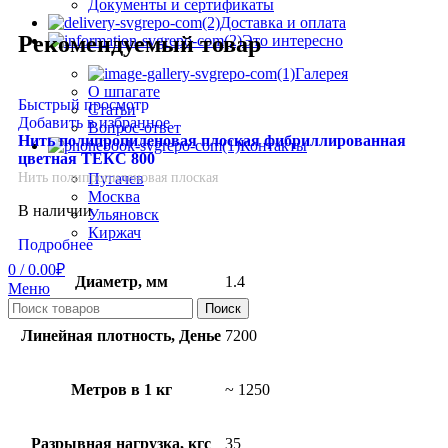
Документы и сертификаты
Доставка и оплата
Рекомендуемый товар
Это интересно
Галерея
О шпагате
Быстрый просмотр
Статьи
Добавить в избранное
Вопрос-ответ
Нить полипропиленовая плоская фибриллированная
Контакты
цветная ТЕКС 800
Пугачев
Нить полипропиленовая плоская
Москва
В наличии
Ульяновск
Киржач
Подробнее
0
/
0.00
₽
Диаметр, мм
1.4
Меню
Поиск
Линейная плотность, Денье
7200
Метров в 1 кг
~ 1250
Разрывная нагрузка, кгс
35