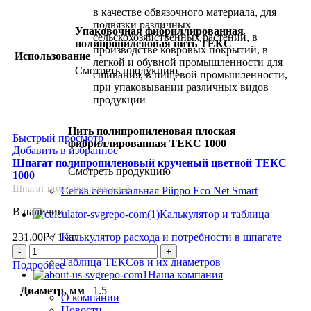
в качестве обвязочного материала, для
подвязки различных
Упаковочная фибриллированная
сельскохозяйственных растений, в
полипропиленовая нить ТЕКС
производстве ковровых покрытий, в
Использование
легкой и обувной промышленности для
Смотреть продукцию
сшивания, в пищевой промышленности,
при упаковывании различных видов
продукции
Нить полипропиленовая плоская
Быстрый просмотр
фибриллированная ТЕКС 1000
Добавить в избранное
Шпагат полипропиленовый крученый цветной ТЕКС
Смотреть продукцию
1000
Шпагат полипропиленовый
Сетка сеновязальная Piippo Eco Net Smart
В наличии
Калькулятор и таблица
Калькулятор расхода и потребности в шпагате
231.00
₽
/ 1 кг.
ТЕКС 2200
Таблица ТЕКСов и их диаметров
Подробнее
Наша компания
Диаметр, мм
1.5
О компании
Новости