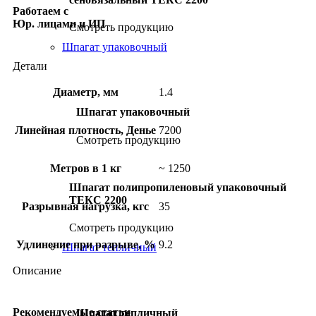
Работаем с
Юр. лицами и ИП
Смотреть продукцию
Шпагат упаковочный
Детали
Диаметр, мм
1.4
Шпагат упаковочный
Линейная плотность, Денье
7200
Смотреть продукцию
Метров в 1 кг
~ 1250
Шпагат полипропиленовый упаковочный
ТЕКС 2200
Разрывная нагрузка, кгс
35
Смотреть продукцию
Удлинение при разрыве, %
9.2
Шпагат тепличный
Описание
Рекомендуемые статьи
Шпагат тепличный