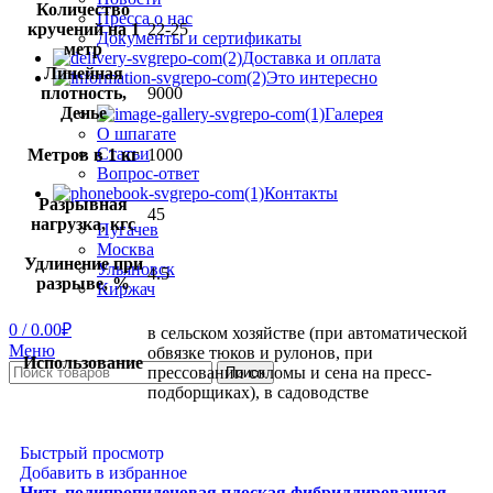
Количество
Пресса о нас
кручений на 1
22-25
Документы и сертификаты
метр
Доставка и оплата
Линейная
Это интересно
плотность,
9000
Денье
Галерея
О шпагате
Статьи
Метров в 1 кг
1000
Вопрос-ответ
Контакты
Разрывная
45
нагрузка, кгс
Пугачев
Москва
Удлинение при
Ульяновск
4.5
разрыве, %
Киржач
0
/
0.00
₽
в сельском хозяйстве (при автоматической
Меню
обвязке тюков и рулонов, при
Использование
прессовании соломы и сена на пресс-
Поиск
подборщиках), в садоводстве
Быстрый просмотр
Добавить в избранное
Нить полипропиленовая плоская фибриллированная