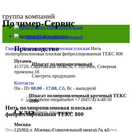
группа компаний
Полимер-Сервис
Продукция
Найти магазин
Шпагат полипропиленовый
Производство
Главная
Нить полипропиленовая плоская
Нить
полипропиленовая плоская фибриллированная ТЕКС 800
Пугачев
Шпагат полипропиленовый
413720, Саратовская область, г. Пугачев, Северная
промзона 18
Смотреть продукцию
Контакты
Пн - Пт
08:00 - 17:00
, Сб, Вс - выходной
Нажмите, чтобы увеличить
Шпагат полипропиленовый крученый ТЕКС
+7 (84574) 4-48-50
5000
Нить полипропиленовая плоская
Склад
Смотреть продукцию
фибриллированная ТЕКС 800
Москва
125362, г. Москва, Строительный проезд 7а, к5