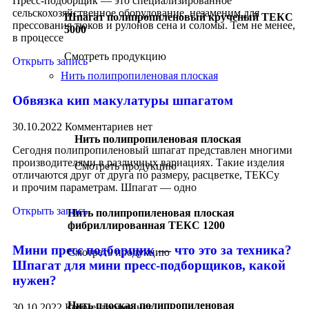
Пресс-подборщик — это специализированное
сельскохозяйственное оборудование, незаменим для
Шпагат полипропиленовый крученый ТЕКС
прессования тюков и рулонов сена и соломы. Тем не менее,
5000
в процессе
Смотреть продукцию
Открыть запись
Нить полипропиленовая плоская
Обвязка кип макулатуры шпагатом
30.10.2022
Комментариев нет
Нить полипропиленовая плоская
Сегодня полипропиленовый шпагат представлен многими
производителями в различных вариациях. Такие изделия
Смотреть продукцию
отличаются друг от друга по размеру, расцветке, ТЕКСу
и прочим параметрам. Шпагат — одно
Открыть запись
Нить полипропиленовая плоская
фибриллированная ТЕКС 1200
Мини пресс подборщик — что это за техника?
Смотреть продукцию
Шпагат для мини пресс-подборщиков, какой
нужен?
Нить плоская полипропиленовая
30.10.2022
Комментариев нет