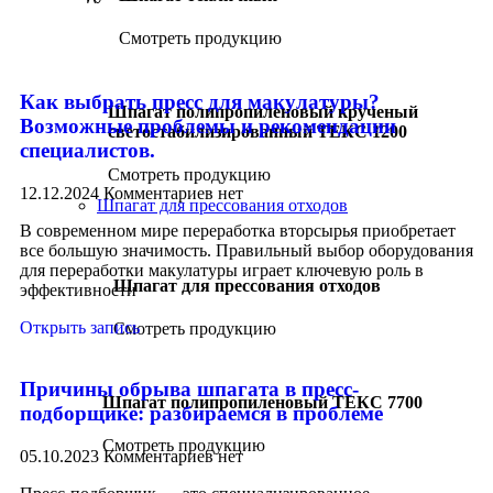
Смотреть продукцию
Как выбрать пресс для макулатуры?
Шпагат полипропиленовый крученый
Возможные проблемы и рекомендации
светостабилизированный ТЕКС 1200
специалистов.
Смотреть продукцию
12.12.2024
Комментариев нет
Шпагат для прессования отходов
В современном мире переработка вторсырья приобретает
все большую значимость. Правильный выбор оборудования
для переработки макулатуры играет ключевую роль в
Шпагат для прессования отходов
эффективности
Открыть запись
Смотреть продукцию
Причины обрыва шпагата в пресс-
Шпагат полипропиленовый ТЕКС 7700
подборщике: разбираемся в проблеме
Смотреть продукцию
05.10.2023
Комментариев нет