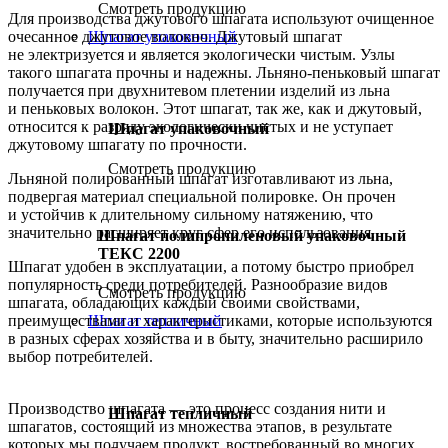
Смотреть продукцию
Для производства джутового шпагата используют очищенное
Шпагат упаковочный
очесанное джутовое волокно. Джутовый шпагат
не электризуется и является экологически чистым. Узлы
такого шпагата прочны и надежны. Льняно-пеньковый шпагат
получается при двухнитевом плетении изделий из льна
и пеньковых волокон. Этот шпагат, так же, как и джутовый,
относится к разряду экологически чистых и не уступает
Шпагат упаковочный
джутовому шпагату по прочности.
Смотреть продукцию
Льняной полированный шпагат изготавливают из льна,
подвергая материал специальной полировке. Он прочен
и устойчив к длительному сильному натяжению, что
значительно расширяет круг сфер его использования.
Шпагат полипропиленовый упаковочный
ТЕКС 2200
Шпагат удобен в эксплуатации, а потому быстро приобрел
популярность среди потребителей. Разнообразие видов
Смотреть продукцию
шпагата, обладающих каждый своими свойствами,
преимуществами и характеристиками, которые используются
Шпагат тепличный
в разных сферах хозяйства и в быту, значительно расширило
выбор потребителей.
Производство шпагата — это процесс создания нити и
Шпагат тепличный
шпагатов, состоящий из множества этапов, в результате
которых мы получаем продукт, востребованный во многих