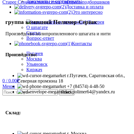
Документы и сертификаты
Старее
Сеновязальная сетка для пресс-подборщиков
Доставка и оплата
Это интересно
группа компаний Полимер-Сервис
Галерея
О шпагате
Статьи
Производство полипропиленового шпагата и нити
Вопрос-ответ
Контакты
Пугачев
Производство:
Москва
Ульяновск
Киржач
г.Пугачев, Саратовская обл.,
0
/
0.00
₽
Северная промзона 18
Меню
+7 (84574) 4-48-50
polimer64@yandex.ru
Поиск
Склад:
г. Москва