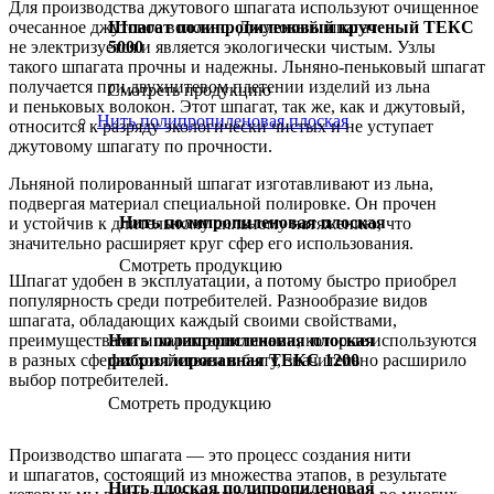
Для производства джутового шпагата используют очищенное
Шпагат полипропиленовый крученый ТЕКС
очесанное джутовое волокно. Джутовый шпагат
5000
не электризуется и является экологически чистым. Узлы
такого шпагата прочны и надежны. Льняно-пеньковый шпагат
получается при двухнитевом плетении изделий из льна
Смотреть продукцию
и пеньковых волокон. Этот шпагат, так же, как и джутовый,
Нить полипропиленовая плоская
относится к разряду экологически чистых и не уступает
джутовому шпагату по прочности.
Льняной полированный шпагат изготавливают из льна,
подвергая материал специальной полировке. Он прочен
Нить полипропиленовая плоская
и устойчив к длительному сильному натяжению, что
значительно расширяет круг сфер его использования.
Смотреть продукцию
Шпагат удобен в эксплуатации, а потому быстро приобрел
популярность среди потребителей. Разнообразие видов
шпагата, обладающих каждый своими свойствами,
Нить полипропиленовая плоская
преимуществами и характеристиками, которые используются
фибриллированная ТЕКС 1200
в разных сферах хозяйства и в быту, значительно расширило
выбор потребителей.
Смотреть продукцию
Производство шпагата — это процесс создания нити
и шпагатов, состоящий из множества этапов, в результате
Нить плоская полипропиленовая