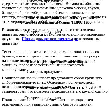
Смотреть продукцию
сферах жизнедеятельности человека. Во многих областях
хозяйства он просто незаменим: упаковка мебели, грузов,
бандеролей, опломбирование объектов, подвязывание
культур, тюкование сена при заготовке кормов — ни одно из
Шпагат полипропиленовый крученый
этих мероприятий не обойдется без использования шпагата.
светостабилизированный ТЕКС 1200
В зависимости от материала, из которого изготовлены
Смотреть продукцию
шпагаты, они относятся к текстильным, полипропиленовым,
джутовым, льняно-пеньковым и льняным полированным
Шпагат для прессования отходов
шпагатам.
Текстильный шпагат изготавливается из тонких полосок
бумаги, волокон пряжи, пленок. Сначала материал режут
на тонкие полосы, а потом скручивают на крутильных
Шпагат для прессования отходов
машинах, после чего текстильный шпагат готов
к эксплуатации.
Смотреть продукцию
Полипропиленовый шпагат представляет собой крученую
фибриллированную нить. Основным преимуществом
полипропиленового шпагата является стойкость к низким
Шпагат полипропиленовый ТЕКС 7700
температурам, что позволяет использовать его круглогодично.
Смотреть продукцию
Полипропиленовый шпагат не гниет и не подвержен
разрушению при взаимодействии с бытовой химией.