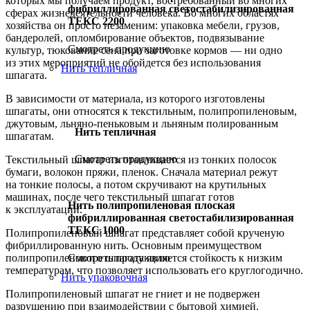
которых мы получаем продукт, востребованный во многих
фибриллированная светостабилизированная
сферах жизнедеятельности человека. Во многих областях
ТЕКС 2200
хозяйства он просто незаменим: упаковка мебели, грузов,
бандеролей, опломбирование объектов, подвязывание
Смотреть продукцию
культур, тюкование сена при заготовке кормов — ни одно
из этих мероприятий не обойдется без использования
Нить тепличная
шпагата.
В зависимости от материала, из которого изготовлены
шпагаты, они относятся к текстильным, полипропиленовым,
джутовым, льняно-пеньковым и льняным полированным
Нить тепличная
шпагатам.
Смотреть продукцию
Текстильный шпагат изготавливается из тонких полосок
бумаги, волокон пряжи, пленок. Сначала материал режут
на тонкие полосы, а потом скручивают на крутильных
машинах, после чего текстильный шпагат готов
Нить полипропиленовая плоская
к эксплуатации.
фибриллированная светостабилизированная
ТЕКС 1000
Полипропиленовый шпагат представляет собой крученую
фибриллированную нить. Основным преимуществом
Смотреть продукцию
полипропиленового шпагата является стойкость к низким
температурам, что позволяет использовать его круглогодично.
Нить упаковочная
Полипропиленовый шпагат не гниет и не подвержен
разрушению при взаимодействии с бытовой химией.