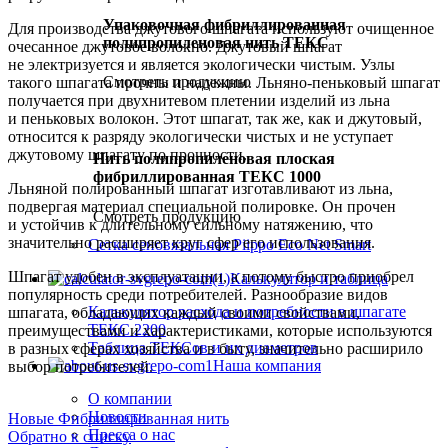
Упаковочная фибриллированная
Для производства джутового шпагата используют очищенное
полипропиленовая нить ТЕКС
очесанное джутовое волокно. Джутовый шпагат
не электризуется и является экологически чистым. Узлы
Смотреть продукцию
такого шпагата прочны и надежны. Льняно-пеньковый шпагат
получается при двухнитевом плетении изделий из льна
и пеньковых волокон. Этот шпагат, так же, как и джутовый,
относится к разряду экологически чистых и не уступает
джутовому шпагату по прочности.
Нить полипропиленовая плоская
фибриллированная ТЕКС 1000
Льняной полированный шпагат изготавливают из льна,
подвергая материал специальной полировке. Он прочен
Смотреть продукцию
и устойчив к длительному сильному натяжению, что
значительно расширяет круг сфер его использования.
Сетка сеновязальная Piippo Eco Net Smart
Шпагат удобен в эксплуатации, а потому быстро приобрел
Калькулятор и таблица
популярность среди потребителей. Разнообразие видов
Калькулятор расхода и потребности в шпагате
шпагата, обладающих каждый своими свойствами,
ТЕКС 2200
преимуществами и характеристиками, которые используются
Таблица ТЕКСов и их диаметров
в разных сферах хозяйства и в быту, значительно расширило
Наша компания
выбор потребителей.
О компании
Новости
Новые
Фибриллированная нить
Пресса о нас
Обратно к списку