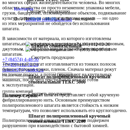
во многих сферах жизнедеятельности человека. Во многих
областях хозяйства он просто незаменим: упаковка мебели,
Контакты
Смотреть продукцию
грузов, бандеролей, опломбирование объектов, подвязывание
культур, тюкование сена при заготовке кормов — ни одно
Пн - Пт
09:00 - 18:00
, Сб, Вс - выходной
Шпагат сеновязальный
из этих мероприятий не обойдется без использования
шпагата.
В зависимости от материала, из которого изготовлены
шпагаты, они относятся к текстильным, полипропиленовым,
+7 (499) 112-02-26
Шпагат сеновязальный
джутовым, льняно-пеньковым и льняным полированным
+7 (999) 964-97-94
шпагатам.
Смотреть продукцию
+7 (84574) 4-48-50
Текстильный шпагат изготавливается из тонких полосок
+7 (499) 112-02-26
бумаги, волокон пряжи, пленок. Сначала материал режут
polimer97@yandex.ru
на тонкие полосы, а потом скручивают на крутильных
Поиск
Шпагат полипропиленовый крученый
машинах, после чего текстильный шпагат готов
сеновязальный ТЕКС 5000
к эксплуатации.
группа компаний
Смотреть продукцию
Полипропиленовый шпагат представляет собой крученую
Полимер-Сервис
фибриллированную нить. Основным преимуществом
полипропиленового шпагата является стойкость к низким
температурам, что позволяет использовать его круглогодично.
Шпагат полипропиленовый крученый
Полипропиленовый шпагат не гниет и не подвержен
сеновязальный ТЕКС 2200
разрушению при взаимодействии с бытовой химией.