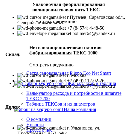
Упаковочная фибриллированная
полипропиленовая нить ТЕКС
г.Пугачев, Саратовская обл.,
Смотреть продукцию
Северная промзона 18
+7 (84574) 4-48-50
polimer64@yandex.ru
Нить полипропиленовая плоская
фибриллированная ТЕКС 1000
Склад:
Смотреть продукцию
Сетка сеновязальная Piippo Eco Net Smart
г. Москва
+7 (499) 112-02-26
Калькулятор и таблица
polimer97@yandex.ru
Калькулятор расхода и потребности в шпагате
ТЕКС 2200
Таблица ТЕКСов и их диаметров
Дилер:
Наша компания
О компании
Новости
г, Ульяновск, ул.
Пресса о нас
Профсоюзная, д.62, оф.4