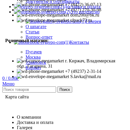
Документы и сертификаты
+7 (8422) 36-07-13
Доставка и оплата
+7 (927) 270-30-98
Это интересно
dom200@bk.ru
ulpack73.ru
Галерея
О шпагате
Статьи
Вопрос-ответ
Розничный магазин:
Контакты
Пугачев
Москва
г. Киржач, Владимирская
Ульяновск
обл., Гагарина, 31
Киржач
+7 (49237) 2-31-14
S.lavka@mail.ru
0
/
0.00
₽
Меню
Поиск
Карта сайта
О компании
Доставка и оплата
Галерея