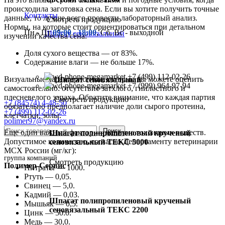
происходила заготовка сена. Если вы хотите получить точные
Контакты
данные, то лучше всего провести лабораторный анализ.
Смотреть продукцию
Нормы, на которые стоит ориентироваться при детальном
Пн - Пт
09:00 - 18:00
, Сб, Вс - выходной
Шпагат сеновязальный
изучении качества сена:
Доля сухого вещества — от 83%.
Содержание влаги — не больше 17%.
+7 (499) 112-02-26
Визуальные характеристики, которые вы можете оценить
Шпагат сеновязальный
+7 (999) 964-97-94
самостоятельно: отсутствие затхлого, гнилостного и
плесневелого запаха. Обратите внимание, что каждая партия
Смотреть продукцию
+7 (84574) 4-48-50
обязательно предполагает наличие доли сырого протеина,
+7 (499) 112-02-26
клетчатки, золы.
polimer97@yandex.ru
Поиск
Еще один важный фактор — наличие токсичных веществ.
Шпагат полипропиленовый крученый
Допустимое количество, согласно Департаменту ветеринарии
сеновязальный ТЕКС 5000
МСХ России (мг/кг):
группа компаний
Смотреть продукцию
Полимер-Сервис
Нитраты — 1000.
Ртуть — 0,05.
Свинец — 5,0.
Кадмий — 0,03.
Шпагат полипропиленовый крученый
Мышьяк — 0,5.
сеновязальный ТЕКС 2200
Цинк — 50:0.
Медь — 30,0.