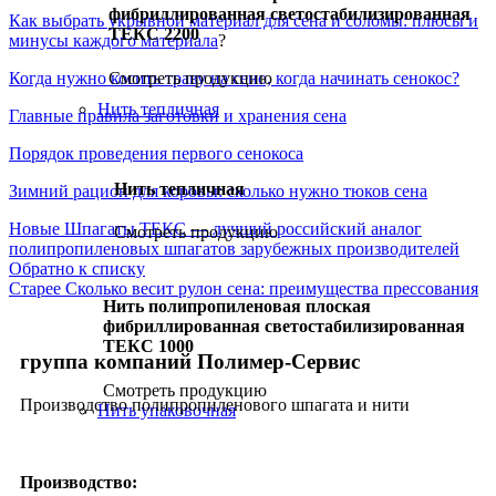
фибриллированная светостабилизированная
Как выбрать укрывной материал для сена и соломы: плюсы и
ТЕКС 2200
минусы каждого материала
?
Смотреть продукцию
Когда нужно косить траву на сено, когда начинать сенокос?
Нить тепличная
Главные правила заготовки и хранения сена
Порядок проведения первого сенокоса
Нить тепличная
Зимний рацион для коровы: сколько нужно тюков сена
Новые
Шпагаты ТЕКС — лучший российский аналог
Смотреть продукцию
полипропиленовых шпагатов зарубежных производителей
Обратно к списку
Старее
Сколько весит рулон сена: преимущества прессования
Нить полипропиленовая плоская
фибриллированная светостабилизированная
ТЕКС 1000
группа компаний Полимер-Сервис
Смотреть продукцию
Производство полипропиленового шпагата и нити
Нить упаковочная
Производство: