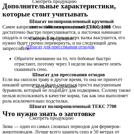
Смотреть продукцию
Дополнительные характеристики,
которые стоит учитывать
Шпагат полипропиленовый крученый
Самое капризное — бобовое сено (клевер, люцерна). Оно
светостабилизированный ТЕКС 1200
достаточно быстро пересушивается, а листочки начинают
опадать и осыпаться. Как только верх валка высушится, его
Смотреть продукцию
нужно будет срочно перевернуть, и на следующий день
Шпагат для прессования отходов
запрессовать.
Обратите внимание на то, что бобовые быстро
отрастают, поэтому через 3 недели вы можете опять
скашивать сено.
Шпагат для прессования отходов
Если вы скосили траву в другое время, то она не принесет
никакой ценности и будет считаться просто высушенным
Смотреть продукцию
бурьяном, который не подойдет для подкормки. Солому также
нельзя использовать в качестве корма, так как она выполняет
роль исключительно подстилки.
Шпагат полипропиленовый ТЕКС 7700
Что нужно знать о заготовке
Смотреть продукцию
Зима — один из самых сложных периодов для фермеров-
животноводов. Лучше всего хранить сено в 50 метрах от