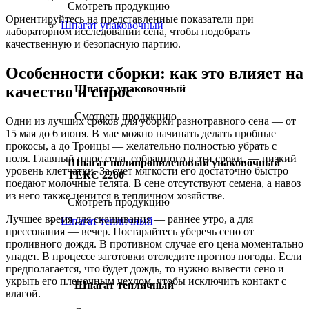
Смотреть продукцию
Ориентируйтесь на представленные показатели при
Шпагат упаковочный
лабораторном исследовании сена, чтобы подобрать
качественную и безопасную партию.
Особенности сборки: как это влияет на
качество и спрос
Шпагат упаковочный
Смотреть продукцию
Одни из лучших сроков для уборки разнотравного сена — от
15 мая до 6 июня. В мае можно начинать делать пробные
прокосы, а до Троицы — желательно полностью убрать с
поля. Главный плюс сена, собранного в эти сроки, — низкий
Шпагат полипропиленовый упаковочный
уровень клетчатки. За счет мягкости его достаточно быстро
ТЕКС 2200
поедают молочные телята. В сене отсутствуют семена, а навоз
из него также ценится в тепличном хозяйстве.
Смотреть продукцию
Лучшее время для скашивания — раннее утро, а для
Шпагат тепличный
прессования — вечер. Постарайтесь уберечь сено от
проливного дождя. В противном случае его цена моментально
упадет. В процессе заготовки отследите прогноз погоды. Если
предполагается, что будет дождь, то нужно вывести сено и
укрыть его пленочным чехлом, чтобы исключить контакт с
Шпагат тепличный
влагой.