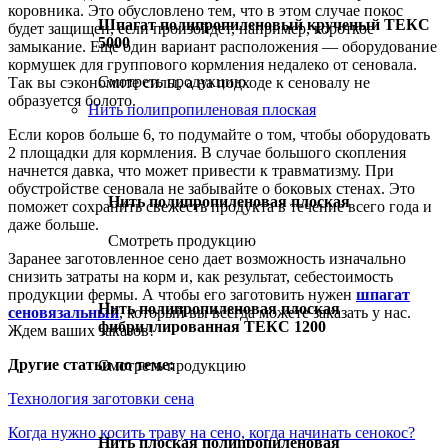
коровника. Это обусловлено тем, что в этом случае покос
Шпагат полипропиленовый крученый ТЕКС
будет защищен, если произойдет, например, короткое
5000
замыкание. Еще один вариант расположения — оборудование
кормушек для группового кормления недалеко от сеновала.
Смотреть продукцию
Так вы сэкономите силы, а на подходе к сеновалу не
образуется болото.
Нить полипропиленовая плоская
Если коров больше 6, то подумайте о том, чтобы оборудовать
2 площадки для кормления. В случае большого скопления
начнется давка, что может привести к травматизму. При
обустройстве сеновала не забывайте о боковых стенах. Это
Нить полипропиленовая плоская
поможет сохранить свежесть продукта в течение всего года и
даже больше.
Смотреть продукцию
Заранее заготовленное сено дает возможность изначально
снизить затраты на корм и, как результат, себестоимость
продукции фермы. А чтобы его заготовить нужен
шпагат
Нить полипропиленовая плоская
сеновязальный
, который вы всегда можете заказать у нас.
фибриллированная ТЕКС 1200
Ждем ваших заказов!
Другие статьи по теме:
Смотреть продукцию
Технология заготовки сена
Когда нужно косить траву на сено, когда начинать сенокос?
Нить плоская полипропиленовая