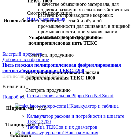
ТЕКС 1000
в качестве обвязочного материала, для
подвязки различных сельскохозяйственных
Смотреть продукцию
растений, в производстве ковровых
Нить упаковочная
Использование
покрытий, в легкой и обувной
промышленности для сшивания, в пищевой
промышленности, при упаковывании
различных видов продукции
Упаковочная фибриллированная
полипропиленовая нить ТЕКС
Быстрый просмотр
Смотреть продукцию
Добавить в избранное
Нить плоская полипропиленовая фибриллированная
светостабилизированная ТЕКС 2200
Нить полипропиленовая плоская
Нить полипропиленовая плоская
фибриллированная ТЕКС 1000
В наличии
Смотреть продукцию
Сетка сеновязальная Piippo Eco Net Smart
Подробнее
Калькулятор и таблица
Ширина, мм
22,5
Калькулятор расхода и потребности в шпагате
ТЕКС 2200
Толщина, мм
0,11
Таблица ТЕКСов и их диаметров
Наша компания
Линейная