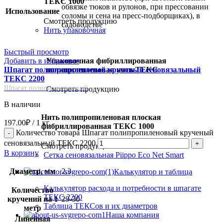
ТЕКС 1000
обвязке тюков и рулонов, при прессовании
Использование
соломы и сена на пресс-подборщиках), в
Смотреть продукцию
садоводстве
Нить упаковочная
Быстрый просмотр
Упаковочная фибриллированная
Добавить в избранное
полипропиленовая нить ТЕКС
Шпагат полипропиленовый крученый сеновязальный
ТЕКС 2200
Шпагат полипропиленовый
Смотреть продукцию
В наличии
Нить полипропиленовая плоская
197.00
₽
/ 1 кг.
фибриллированная ТЕКС 1000
Количество товара Шпагат полипропиленовый крученый
сеновязальный ТЕКС 2200
Смотреть продукцию
В корзину
Сетка сеновязальная Piippo Eco Net Smart
Диаметр, мм
2.3
Калькулятор и таблица
Калькулятор расхода и потребности в шпагате
Количество
ТЕКС 2200
кручений на 1
29-30
Таблица ТЕКСов и их диаметров
метр
Наша компания
Линейная