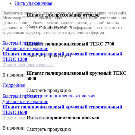
Нить упаковочная
Шпагат для прессования отходов
Смотреть продукцию
Быстрый просмотр
Шпагат полипропиленовый ТЕКС 7700
Добавить в избранное
Шпагат полипропиленовый крученый сеновязальный
Смотреть продукцию
ТЕКС 1200
Шпагат полипропиленовый
Шпагат полипропиленовый крученый ТЕКС
В наличии
5000
Подробнее
Смотреть продукцию
Нить полипропиленовая плоская
Быстрый просмотр
Добавить в избранное
Шпагат полипропиленовый крученый сеновязальный
ТЕКС 1600
Нить полипропиленовая плоская
Шпагат полипропиленовый
В наличии
Смотреть продукцию