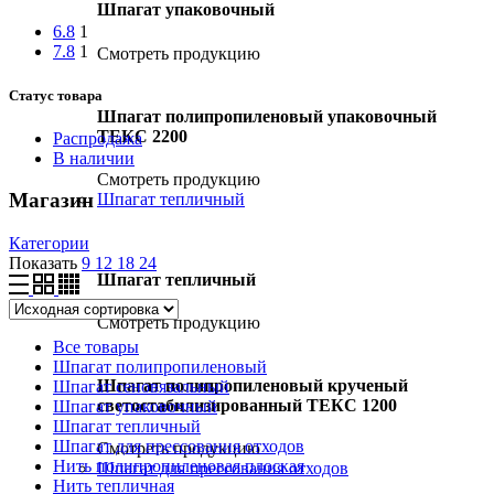
Шпагат упаковочный
6.8
1
7.8
1
Смотреть продукцию
Статус товара
Шпагат полипропиленовый упаковочный
ТЕКС 2200
Распродажа
В наличии
Смотреть продукцию
Магазин
Шпагат тепличный
Категории
Показать
9
12
18
24
Шпагат тепличный
Смотреть продукцию
Все
товары
Шпагат полипропиленовый
Шпагат полипропиленовый крученый
Шпагат сеновязальный
светостабилизированный ТЕКС 1200
Шпагат упаковочный
Шпагат тепличный
Шпагат для прессования отходов
Смотреть продукцию
Нить полипропиленовая плоская
Шпагат для прессования отходов
Нить тепличная