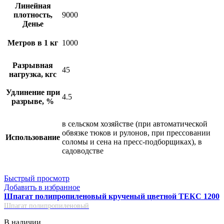
Линейная
плотность,
9000
Денье
Метров в 1 кг
1000
Разрывная
45
нагрузка, кгс
Удлинение при
4.5
разрыве, %
в сельском хозяйстве (при автоматической
обвязке тюков и рулонов, при прессовании
Использование
соломы и сена на пресс-подборщиках), в
садоводстве
Быстрый просмотр
Добавить в избранное
Шпагат полипропиленовый крученый цветной ТЕКС 1200
Шпагат полипропиленовый
В наличии