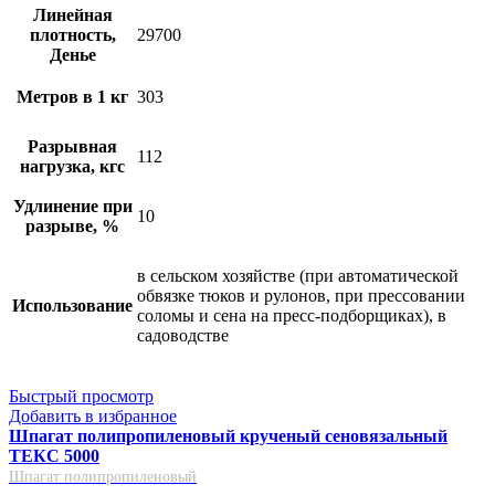
Линейная
плотность,
29700
Денье
Метров в 1 кг
303
Разрывная
112
нагрузка, кгс
Удлинение при
10
разрыве, %
в сельском хозяйстве (при автоматической
обвязке тюков и рулонов, при прессовании
Использование
соломы и сена на пресс-подборщиках), в
садоводстве
Быстрый просмотр
Добавить в избранное
Шпагат полипропиленовый крученый сеновязальный
ТЕКС 5000
Шпагат полипропиленовый