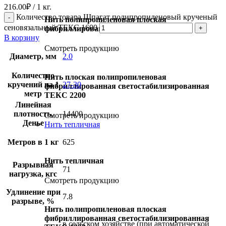
216.00
₽
/ 1 кг.
Количество товара Шпагат полипропиленовый крученый
Нить полипропиленовая плоская
сеновязальный ТЕКС 1600
фибриллированная ТЕКС 1200
В корзину
Смотреть продукцию
Диаметр, мм
2.0
Количество
Нить плоская полипропиленовая
кручений на 1
27-30
фибриллированная светостабилизированная
метр
ТЕКС 2200
Линейная
плотность,
14400
Смотреть продукцию
Денье
Нить тепличная
Метров в 1 кг
625
Нить тепличная
Разрывная
71
нагрузка, кгс
Смотреть продукцию
Удлинение при
7.8
разрыве, %
Нить полипропиленовая плоская
фибриллированная светостабилизированная
в сельском хозяйстве (при автоматической