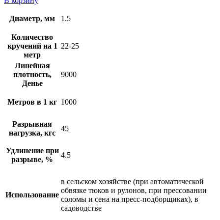
В корзину
Диаметр, мм
1.5
Количество
кручений на 1
22-25
метр
Линейная
плотность,
9000
Денье
Метров в 1 кг
1000
Разрывная
45
нагрузка, кгс
Удлинение при
4.5
разрыве, %
в сельском хозяйстве (при автоматической
обвязке тюков и рулонов, при прессовании
Использование
соломы и сена на пресс-подборщиках), в
садоводстве