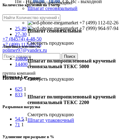
Пн - Пт
09:00 - 18:00
, Сб, Вс - выходной
Смотреть продукцию
Количество кручений на 1 метр
Шпагат сеновязальный
+7 (499) 112-02-26
+7 (999) 964-97-94
25-29
1
Шпагат сеновязальный
27-30
1
+7 (84574) 4-48-50
Смотреть продукцию
+7 (499) 112-02-26
Линейная плотность
polimer97@yandex.ru
Поиск
10800
1
Шпагат полипропиленовый крученый
14400
1
сеновязальный ТЕКС 5000
группа компаний
Метров в 1 кг
Полимер-Сервис
Смотреть продукцию
625
1
833
1
Шпагат полипропиленовый крученый
сеновязальный ТЕКС 2200
Разрывная нагрузка
Смотреть продукцию
54.5
1
Шпагат упаковочный
71
1
Удлинение при разрыве в %