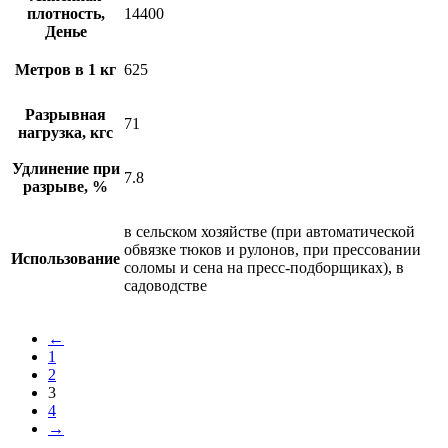
плотность,
14400
Денье
Метров в 1 кг
625
Разрывная
71
нагрузка, кгс
Удлинение при
7.8
разрыве, %
в сельском хозяйстве (при автоматической
обвязке тюков и рулонов, при прессовании
Использование
соломы и сена на пресс-подборщиках), в
садоводстве
←
1
2
3
4
→