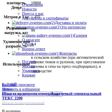
плотность,
19800
О компании
Денье
Новости
Пресса о нас
Метров в 1 кг
~ 455
Документы и сертификаты
Доставка и оплата
Это интересно
Разрывная
99
нагрузка, кгс
Галерея
О шпагате
Удлинение при
9.4
Статьи
разрыве, %
Вопрос-ответ
Контакты
в сельском хозяйстве (при автоматической
Пугачев
обвязке тюков и рулонов, при прессовании
Использование
Москва
соломы и сена на пресс-подборщиках), в
Ульяновск
садоводстве
Киржач
0
/
0.00
₽
Быстрый просмотр
Меню
Добавить в избранное
Шпагат полипропиленовый крученый сеновязальный
Поиск
ТЕКС 2200
Шпагат полипропиленовый
В наличии