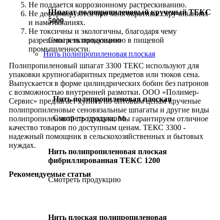
Не поддается коррозионному растрескиванию.
Шпагат полипропиленовый крученый ТЕКС
Не деформируются при многократных скручиваниях
5000
и наматываниях.
Не токсичны и экологичны, благодаря чему
разрешены к использованию в пищевой
Смотреть продукцию
промышленности.
Нить полипропиленовая плоская
Полипропиленовый шпагат 3300 ТЕКС используют для
упаковки крупногабаритных предметов или тюков сена.
Выпускается в форме цилиндрических бобин без патронов
с возможностью внутренней размотки. ООО «Полимер-
Нить полипропиленовая плоская
Сервис» предлагает купить по оптовым ценам крученые
полипропиленовые сеновязальные шпагаты и другие виды
Смотреть продукцию
полипропиленовой продукции. Мы гарантируем отличное
качество товаров по доступным ценам. ТЕКС 3300 -
надежный помощник в сельскохозяйственных и бытовых
нуждах.
Нить полипропиленовая плоская
фибриллированная ТЕКС 1200
Рекомендуемые статьи
Смотреть продукцию
Нить плоская полипропиленовая