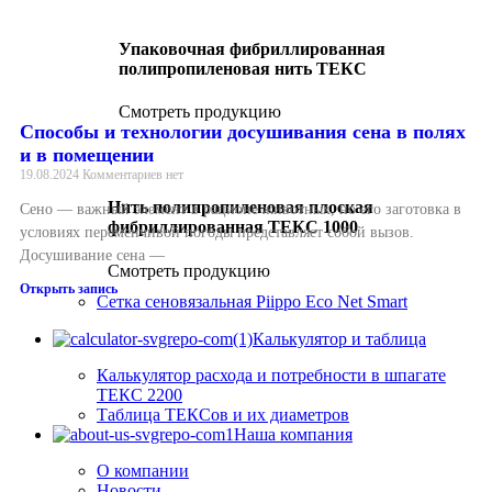
Упаковочная фибриллированная
полипропиленовая нить ТЕКС
Смотреть продукцию
Способы и технологии досушивания сена в полях
и в помещении
19.08.2024
Комментариев нет
Нить полипропиленовая плоская
Сено — важный элемент в рационе животных, но его заготовка в
фибриллированная ТЕКС 1000
условиях переменчивой погоды представляет собой вызов.
Досушивание сена —
Смотреть продукцию
Открыть запись
Сетка сеновязальная Piippo Eco Net Smart
Калькулятор и таблица
Калькулятор расхода и потребности в шпагате
ТЕКС 2200
Таблица ТЕКСов и их диаметров
Наша компания
О компании
Новости