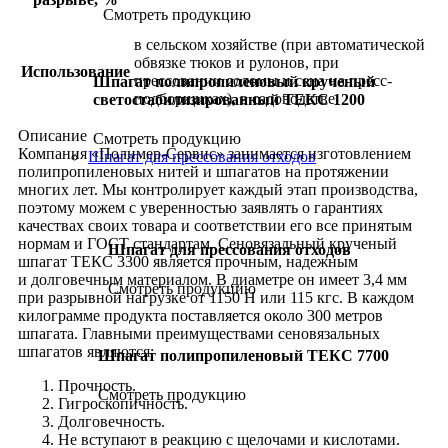
Смотреть продукцию
в сельском хозяйстве (при автоматической
обвязке тюков и рулонов, при
Использование
прессовании соломы и сена на пресс-
Шпагат полипропиленовый крученый
подборщиках), в садоводстве
светостабилизированный ТЕКС 1200
Описание
Смотреть продукцию
Компания «Полимер-Сервис» занимается изготовлением
Шпагат для прессования отходов
полипропиленовых нитей и шпагатов на протяжении
многих лет. Мы контролирует каждый этап производства,
поэтому можем с уверенностью заявлять о гарантиях
качествах своих товара и соответствии его все принятым
нормам и ГОСТ стандартам. Сеновязальный крученый
Шпагат для прессования отходов
шпагат ТЕКС 3300 является прочным, надежным
и долговечным материалом. В диаметре он имеет 3,4 мм
Смотреть продукцию
при разрывной нагрузке от 1150 Н или 115 кгс. В каждом
килограмме продукта поставляется около 300 метров
шпагата. Главными преимуществами сеновязальных
шпагатов являются:
Шпагат полипропиленовый ТЕКС 7700
Прочность.
Смотреть продукцию
Гигроскопичность.
Долговечность.
Не вступают в реакцию с щелочами и кислотами.