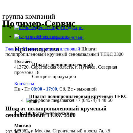
группа компаний
Полимер-Сервис
Продукция
Найти магазин
Шпагат полипропиленовый
Производство
Главная
Шпагат полипропиленовый
Шпагат
полипропиленовый крученый сеновязальный ТЕКС 3300
Пугачев
Шпагат полипропиленовый
413720, Саратовская область, г. Пугачев, Северная
промзона 18
Смотреть продукцию
Контакты
Пн - Пт
08:00 - 17:00
, Сб, Вс - выходной
Нажмите, чтобы увеличить
Шпагат полипропиленовый крученый ТЕКС
+7 (84574) 4-48-50
5000
Шпагат полипропиленовый крученый
Склад
Смотреть продукцию
сеновязальный ТЕКС 3300
Москва
125362, г. Москва, Строительный проезд 7а, к5
203.00
₽
/ 1 кг.