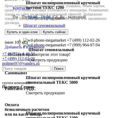
Шпагат полипропиленовый крученый
цветной ТЕКС 1200
Контакты
Пн - Пт
09:00 - 18:00
, Сб, Вс - выходной
Смотреть продукцию
Шпагат сеновязальный
Купить в один клик
Купить сейчас
+7 (499) 112-02-26
(мин 100 кг.)
+7 (999) 964-97-94
Добавить в избранное
Шпагат сеновязальный
+7 (84574) 4-48-50
10
Людей просмотрели этот товар!
+7 (499) 112-02-26
Смотреть продукцию
polimer97@yandex.ru
Поиск
Самовывоз
Шпагат полипропиленовый крученый
сеновязальный ТЕКС 5000
группа компаний
Полимер-Сервис
Работаем с НДС
Смотреть продукцию
Оплата
безналичным расчетом
Шпагат полипропиленовый крученый
или на кассе завода
сеновязальный ТЕКС 2200