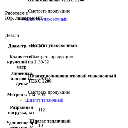
Смотреть продукцию
Работаем с
Юр. лицами и ИП
Шпагат упаковочный
Детали
Шпагат упаковочный
Диаметр, мм
2.9
Количество
Смотреть продукцию
кручений на 1
30-32
метр
Линейная
Шпагат полипропиленовый упаковочный
плотность,
29700
ТЕКС 2200
Денье
Смотреть продукцию
Метров в 1 кг
303
Шпагат тепличный
Разрывная
112
нагрузка, кгс
Шпагат тепличный
Удлинение при
10
разрыве, %