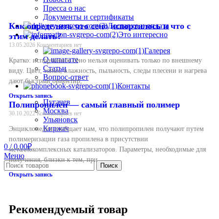
Пресса о нас
Документы и сертификаты
Как определить что сено испортилось и что с
Доставка и оплата
Это интересно
этим делать?
13.05.2026
Комментариев нет
Галерея
О шпагате
Кратко: испорченное сено нельзя оценивать только по внешнему
Статьи
виду. Цвет, запах, влажность, пыльность, следы плесени и нагрева
Вопрос-ответ
дают быстрый ориентир,
Контакты
Открыть запись
Пугачев
Полипропилен — самый главный полимер
Москва
30.10.2022
Комментариев нет
Ульяновск
Киржач
Энциклопедия сообщает нам, что полипропилен получают путем
полимеризации газа пропилена в присутствии
0
/
0.00
₽
металлокомплексных катализаторов. Параметры, необходимые для
Меню
получения, близки к тем, при
Поиск
Открыть запись
Рекомендуемый товар