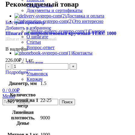
Рекомендуемый товар
Пресса о нас
Документы и сертификаты
Доставка и оплата
Это интересно
Быстрый просмотр
Добавить в избранное
Галерея
Шпагат полипропиленовый крученый ТЕКС 1000
О шпагате
Шпагат полипропиленовый
Статьи
Вопрос-ответ
В наличии
Контакты
226.00
₽
/ 1 кг.
Пугачев
Москва
Подробнее
Ульяновск
Киржач
Диаметр, мм
1.5
0
/
0.00
₽
Количество
Меню
кручений на 1
22-25
Поиск
метр
Линейная
плотность,
9000
Денье
Метров в 1 кг
1000