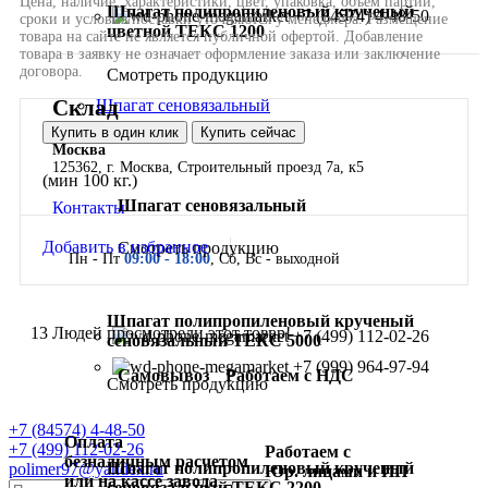
Шпагат полипропиленовый крученый
+7 (84574) 4-48-50
цветной ТЕКС 1200
Смотреть продукцию
Склад
Шпагат сеновязальный
Купить в один клик
Купить сейчас
Москва
125362, г. Москва, Строительный проезд 7а, к5
(мин 100 кг.)
Шпагат сеновязальный
Контакты
Добавить в избранное
Смотреть продукцию
Пн - Пт
09:00 - 18:00
, Сб, Вс - выходной
Шпагат полипропиленовый крученый
13
Людей просмотрели этот товар!
+7 (499) 112-02-26
сеновязальный ТЕКС 5000
+7 (999) 964-97-94
Самовывоз
Работаем с НДС
Смотреть продукцию
+7 (84574) 4-48-50
Оплата
+7 (499) 112-02-26
Работаем с
безналичным расчетом
Шпагат полипропиленовый крученый
polimer97@yandex.ru
Юр. лицами и ИП
или на кассе завода
сеновязальный ТЕКС 2200