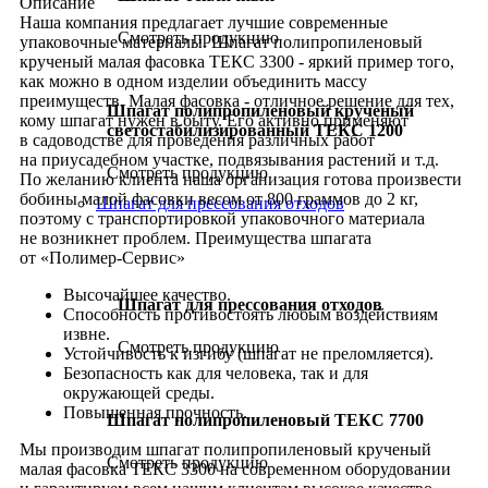
Описание
Наша компания предлагает лучшие современные
Смотреть продукцию
упаковочные материалы. Шпагат полипропиленовый
крученый малая фасовка ТЕКС 3300 - яркий пример того,
как можно в одном изделии объединить массу
преимуществ. Малая фасовка - отличное решение для тех,
Шпагат полипропиленовый крученый
кому шпагат нужен в быту. Его активно применяют
светостабилизированный ТЕКС 1200
в садоводстве для проведения различных работ
на приусадебном участке, подвязывания растений и т.д.
Смотреть продукцию
По желанию клиента наша организация готова произвести
бобины малой фасовки весом от 800 граммов до 2 кг,
Шпагат для прессования отходов
поэтому с транспортировкой упаковочного материала
не возникнет проблем. Преимущества шпагата
от «Полимер-Сервис»
Высочайшее качество.
Шпагат для прессования отходов
Способность противостоять любым воздействиям
извне.
Смотреть продукцию
Устойчивость к изгибу (шпагат не преломляется).
Безопасность как для человека, так и для
окружающей среды.
Повышенная прочность.
Шпагат полипропиленовый ТЕКС 7700
Мы производим шпагат полипропиленовый крученый
Смотреть продукцию
малая фасовка ТЕКС 3300 на современном оборудовании