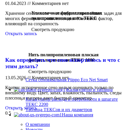
01.04.2023
Комментариев нет
Упаковочная фибриллированная
Хранение сена в поле — это одна из важнейших задач для
полипропиленовая нить ТЕКС
многих фермеров и животноводов. Ключевой фактор,
влияющий на сохранность
Смотреть продукцию
Открыть запись
Нить полипропиленовая плоская
Как определить что сено испортилось и что с
фибриллированная ТЕКС 1000
этим делать?
Смотреть продукцию
13.05.2026
Комментариев нет
Сетка сеновязальная Piippo Eco Net Smart
Кратко: испорченное сено нельзя оценивать только по
Калькулятор и таблица
внешнему виду. Цвет, запах, влажность, пыльность, следы
плесени и нагрева дают быстрый ориентир,
Калькулятор расхода и потребности в шпагате
ТЕКС 2200
Открыть запись
Таблица ТЕКСов и их диаметров
Наша компания
О компании
Новости