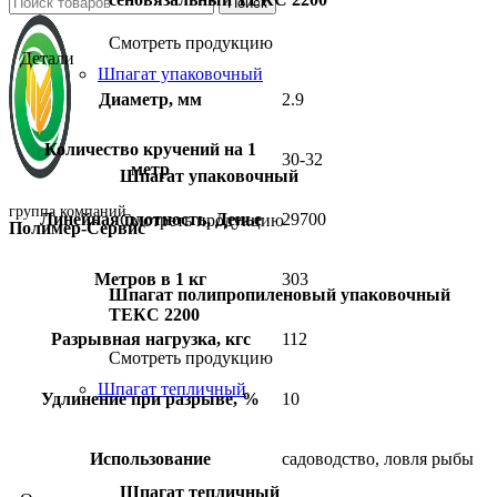
Поиск
Смотреть продукцию
Детали
Шпагат упаковочный
Диаметр, мм
2.9
Количество кручений на 1
30-32
метр
Шпагат упаковочный
группа компаний
Линейная плотность, Денье
29700
Смотреть продукцию
Полимер-Сервис
Метров в 1 кг
303
Шпагат полипропиленовый упаковочный
ТЕКС 2200
Разрывная нагрузка, кгс
112
Смотреть продукцию
Шпагат тепличный
Удлинение при разрыве, %
10
Использование
садоводство, ловля рыбы
Шпагат тепличный