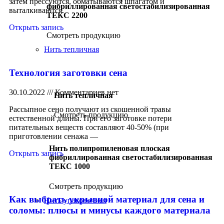
затем прессуются, обматываются шпагатом и
фибриллированная светостабилизированная
выталкиваются.
ТЕКС 2200
Открыть запись
Смотреть продукцию
Нить тепличная
Технология заготовки сена
30.10.2022
Комментариев нет
Нить тепличная
Рассыпное сено получают из скошенной травы
Смотреть продукцию
естественной длины. При его заготовке потери
питательных веществ составляют 40-50% (при
приготовлении сенажа —
Нить полипропиленовая плоская
Открыть запись
фибриллированная светостабилизированная
ТЕКС 1000
Смотреть продукцию
Как выбрать укрывной материал для сена и
Нить упаковочная
соломы: плюсы и минусы каждого материала