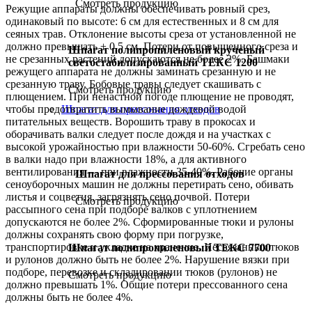
Смотреть продукцию
Режущие аппараты должны обеспечивать ровный срез,
одинаковый по высоте: 6 см для естественных и 8 см для
сеяных трав. Отклонение высоты среза от установленной не
должно превышать ± 0,5 см. Потери от повышенного среза и
Шпагат полипропиленовый крученый
не срезанных растений допускаются не более 2%. Башмаки
светостабилизированный ТЕКС 1200
режущего аппарата не должны заминать срезанную и не
срезанную траву. Бобовые травы следует скашивать с
Смотреть продукцию
плющением. При ненастной погоде плющение не проводят,
чтобы предотвратить вымывание дождевой водой
Шпагат для прессования отходов
питательных веществ. Ворошить траву в прокосах и
оборачивать валки следует после дождя и на участках с
высокой урожайностью при влажности 50-60%. Сгребать сено
в валки надо при влажности 18%, а для активного
вентилирования — при влажности 35-40%. Рабочие органы
Шпагат для прессования отходов
сеноуборочных машин не должны перетирать сено, обивать
листья и соцветия, загрязнять сено почвой. Потери
Смотреть продукцию
рассыпного сена при подборе валков с уплотнением
допускаются не более 2%. Сформированные тюки и рулоны
должны сохранять свою форму при погрузке,
транспортировке и укладке на хранение. Несвязанных тюков
Шпагат полипропиленовый ТЕКС 7700
и рулонов должно быть не более 2%. Нарушение вязки при
подборе, перевозке и складировании тюков (рулонов) не
Смотреть продукцию
должно превышать 1%. Общие потери прессованного сена
должны быть не более 4%.