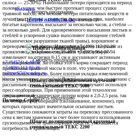
силоса — 25-30%). Наибольшие потери приходятся на период
полевой сушки: чем быстрее протекает процесс сушки
Контакты
Смотреть продукцию
травяной массы, тем меньше потери питательных веществ и
лучше сено. Листья и соцветия скошенных трав, наиболее
Пн - Пт
09:00 - 18:00
, Сб, Вс - выходной
Шпагат сеновязальный
богатые каротином, высыхают за несколько часов, а стебли —
за несколько дней. Для одновременного высыхания листьев и
стеблей и ускорения сушки выполняют плющение стеблей
(механическое разрушение тканей травы), ворошение и
+7 (499) 112-02-26
переворачивание массы. Измельченное сено получают из
Шпагат сеновязальный
+7 (999) 964-97-94
провяленной до влажности 35-40% травы, которую
измельчают на отрезки 8-15 см и досушивают активным
Смотреть продукцию
+7 (84574) 4-48-50
вентилированием. Заготовка этого корма сокращает период
+7 (499) 112-02-26
пребывания травяной массы в поле, что уменьшает потери
polimer97@yandex.ru
питательных веществ. Более плотная укладка измельченной
массы уменьшает потребность в хранилищах по сравнению с
Поиск
Шпагат полипропиленовый крученый
рассыпным сеном. Прессованное сено получают используя
сеновязальный ТЕКС 5000
пресс-подборщики. При применении этой технологии
группа компаний
сокращаются механические потери корма в 2,0-2,5 раза, так
Смотреть продукцию
Полимер-Сервис
как отпадает ряд операций (сволакивание, копнение), при
которых происходит значительное осыпание листьев.
Существенно снижаются затраты на перевозку прессованного
сена к местам хранения за счет более полного использования
Шпагат полипропиленовый крученый
грузоподъемности транспортных средств, уменьшается
сеновязальный ТЕКС 2200
потребность в хранилищах.