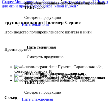
Старее
Мини пресс подборщик — что это за техника? Шпагат
фибриллированная светостабилизированная
для мини пресс-подборщиков, какой нужен?
ТЕКС 2200
Смотреть продукцию
группа компаний Полимер-Сервис
Нить тепличная
Производство полипропиленового шпагата и нити
Нить тепличная
Производство:
Смотреть продукцию
г.Пугачев, Саратовская обл.,
Северная промзона 18
Нить полипропиленовая плоская
+7 (84574) 4-48-50
фибриллированная светостабилизированная
polimer64@yandex.ru
ТЕКС 1000
Смотреть продукцию
Склад:
Нить упаковочная