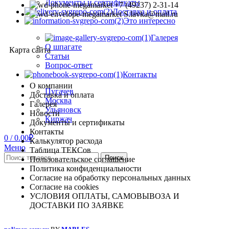
Документы и сертификаты
+7 (49237) 2-31-14
Доставка и оплата
S.lavka@mail.ru
Это интересно
Галерея
О шпагате
Карта сайта
Статьи
Вопрос-ответ
Контакты
О компании
Пугачев
Доставка и оплата
Москва
Галерея
Ульяновск
Новости
Киржач
Документы и сертификаты
Контакты
0
/
0.00
₽
Калькулятор расхода
Меню
Таблица ТЕКСов
Поиск
Пользовательское соглашение
Политика конфиденциальности
Согласие на обработку персональных данных
Согласие на cookies
УСЛОВИЯ ОПЛАТЫ, САМОВЫВОЗА И
ДОСТАВКИ ПО ЗАЯВКЕ