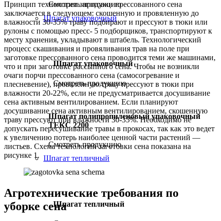
Смотреть продукцию
Принцип технологии заготовки прессованного сена
заключается в следующем: скошенную и провяленную до
Шпагат упаковочный
влажности 30-35% траву подбирают и прессуют в тюки или
рулоны с помощью пресс- 5 подборщиков, транспортируют к
месту хранения, укладывают в штабель. Технологический
процесс скашивания и провяливания трав на поле при
заготовке прессованного сена проводится теми же машинами,
Шпагат упаковочный
что и при заготовке рассыпного сена. Чтобы не возникли
очаги порчи прессованного сена (самосогревание и
Смотреть продукцию
плесневение), провяленную траву прессуют в тюки при
влажности 20-22%, если не предусматривается досушивание
сена активным вентилированием. Если планируют
досушивание сена активным вентилированием, скошенную
Шпагат полипропиленовый упаковочный
траву прессуют при влажности 30-35%. Необходимо не
ТЕКС 2200
допускать пересушивание травы в прокосах, так как это ведет
к увеличению потерь наиболее ценной части растений —
Смотреть продукцию
листьев. Схема технологий заготовки сена показана на
рисунке 1.
Шпагат тепличный
Агротехнические требования по
Шпагат тепличный
уборке сена