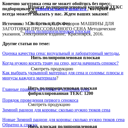
Конечно заготовка сена не может обойтись без пресс-
Шпагат полипропиленовый крученый ТЕКС
подборщиков и
сеновязального шпагата
, который вы
5000
всегда можете заказать у нас. Ждем ваших заказов!
Смотреть продукцию
Источник:
М.В. Богиня, В.Ф. Федоров МАШИНЫ ДЛЯ
ЗАГОТОВКИ ПРЕССОВАННОГО СЕНА Методические
Нить полипропиленовая плоская
указания, Электронное издание, Красноярск, 2016.
Другие статьи по теме:
Оценка качества сена: визуальный и лабораторный методы
,
Нить полипропиленовая плоская
Когда нужно косить траву на сено, когда начинать сенокос?
Смотреть продукцию
Как выбрать укрывной материал для сена и соломы: плюсы и
минусы каждого материала
?
Нить полипропиленовая плоская
Главные правила заготовки и хранения сена
фибриллированная ТЕКС 1200
Порядок проведения первого сенокоса
Смотреть продукцию
Зимний рацион для коровы: сколько нужно тюков сена
Новые
Зимний рацион для коровы: сколько нужно тюков сена
Обратно к списку
Нить плоская полипропиленовая