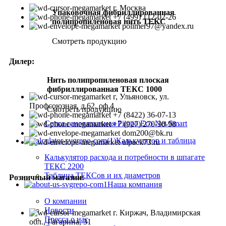
г. Москва
Упаковочная фибриллированная
+7 (499) 112-02-26
полипропиленовая нить ТЕКС
polimer97@yandex.ru
Смотреть продукцию
Дилер:
Нить полипропиленовая плоская
фибриллированная ТЕКС 1000
г, Ульяновск, ул.
Профсоюзная, д.62, оф.4
Смотреть продукцию
+7 (8422) 36-07-13
Сетка сеновязальная Piippo Eco Net Smart
+7 (927) 270-30-98
dom200@bk.ru
Калькулятор и таблица
ulpack73.ru
Калькулятор расхода и потребности в шпагате
ТЕКС 2200
Таблица ТЕКСов и их диаметров
Розничный магазин:
Наша компания
О компании
Новости
г. Киржач, Владимирская
Пресса о нас
обл., Гагарина, 31