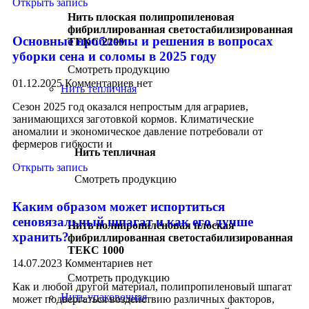
Открыть запись
Нить плоская полипропиленовая
фибриллированная светостабилизированная
Основные проблемы и решения в вопросах
ТЕКС 2200
уборки сена и соломы в 2025 году
Смотреть продукцию
01.12.2025
Комментариев нет
Нить тепличная
Сезон 2025 год оказался непростым для аграриев,
занимающихся заготовкой кормов. Климатические
аномалии и экономическое давление потребовали от
фермеров гибкости и
Нить тепличная
Открыть запись
Смотреть продукцию
Каким образом может испортиться
сеновязальный шпагат и как его лучше
Нить полипропиленовая плоская
хранить?
фибриллированная светостабилизированная
ТЕКС 1000
14.07.2023
Комментариев нет
Смотреть продукцию
Как и любой другой материал, полипропиленовый шпагат
Нить упаковочная
может подвергаться воздействию различных факторов,