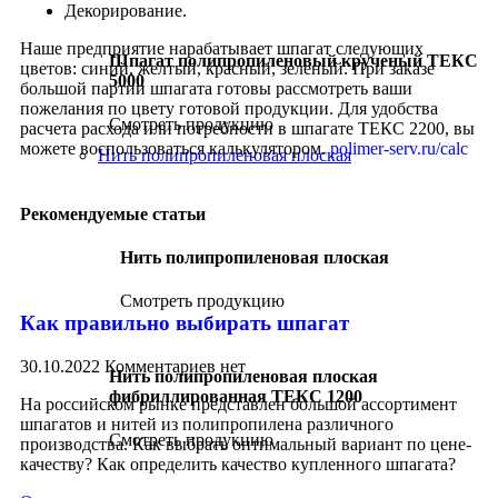
Декорирование.
Наше предприятие нарабатывает шпагат следующих
Шпагат полипропиленовый крученый ТЕКС
цветов: синий, желтый, красный, зеленый. При заказе
5000
большой партии шпагата готовы рассмотреть ваши
пожелания по цвету готовой продукции. Для удобства
Смотреть продукцию
расчета расхода или потребности в шпагате ТЕКС 2200, вы
можете воспользоваться калькулятором.
polimer-serv.ru/calc
Нить полипропиленовая плоская
Рекомендуемые статьи
Нить полипропиленовая плоская
Смотреть продукцию
Как правильно выбирать шпагат
30.10.2022
Комментариев нет
Нить полипропиленовая плоская
фибриллированная ТЕКС 1200
На российском рынке представлен большой ассортимент
шпагатов и нитей из полипропилена различного
Смотреть продукцию
производства. Как выбрать оптимальный вариант по цене-
качеству? Как определить качество купленного шпагата?