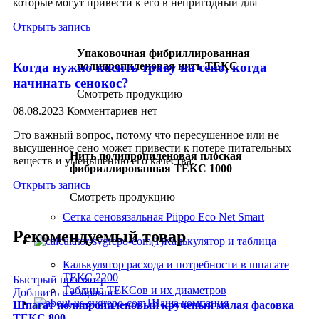
которые могут привести к его в непригодный для
Открыть запись
Упаковочная фибриллированная
полипропиленовая нить ТЕКС
Когда нужно косить траву на сено, когда
начинать сенокос?
Смотреть продукцию
08.08.2023
Комментариев нет
Это важный вопрос, потому что пересушенное или не
высушенное сено может привести к потере питательных
Нить полипропиленовая плоская
веществ и уменьшению его качества.
фибриллированная ТЕКС 1000
Открыть запись
Смотреть продукцию
Сетка сеновязальная Piippo Eco Net Smart
Рекомендуемый товар
Калькулятор и таблица
Калькулятор расхода и потребности в шпагате
ТЕКС 2200
Быстрый просмотр
Таблица ТЕКСов и их диаметров
Добавить в избранное
Наша компания
Шпагат полипропиленовый крученый малая фасовка
ТЕКС 800