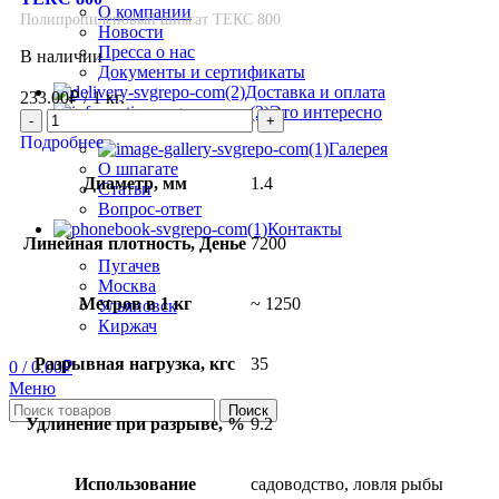
О компании
Полипропиленовый шпагат ТЕКС 800
Новости
Пресса о нас
В наличии
Документы и сертификаты
Доставка и оплата
233.00
₽
/ 1 кг.
Это интересно
Подробнее
Галерея
О шпагате
Диаметр, мм
1.4
Статьи
Вопрос-ответ
Контакты
Линейная плотность, Денье
7200
Пугачев
Москва
Метров в 1 кг
~ 1250
Ульяновск
Киржач
Разрывная нагрузка, кгс
35
0
/
0.00
₽
Меню
Поиск
Удлинение при разрыве, %
9.2
Использование
садоводство, ловля рыбы