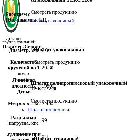
Смотреть продукцию
Работаем с
Юр. лицами и ИП
Шпагат упаковочный
Детали
группа компаний
Полимер-Сервис
Шпагат упаковочный
Диаметр, мм
2.3
Количество
Смотреть продукцию
кручений на 1
29-30
метр
Линейная
Шпагат полипропиленовый упаковочный
плотность,
19800
ТЕКС 2200
Денье
Смотреть продукцию
Метров в 1 кг
~ 455
Шпагат тепличный
Разрывная
99
нагрузка, кгс
Удлинение при
9.4
Шпагат тепличный
разрыве, %