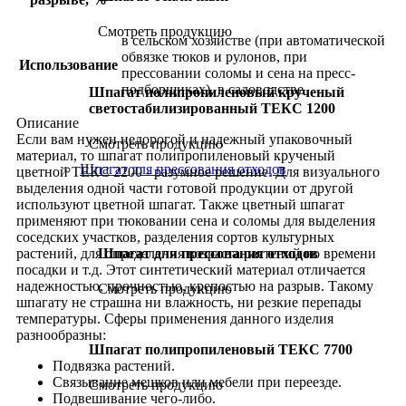
Смотреть продукцию
в сельском хозяйстве (при автоматической
обвязке тюков и рулонов, при
Использование
прессовании соломы и сена на пресс-
подборщиках), в садоводстве
Шпагат полипропиленовый крученый
светостабилизированный ТЕКС 1200
Описание
Если вам нужен недорогой и надежный упаковочный
Смотреть продукцию
материал, то шпагат полипропиленовый крученый
Шпагат для прессования отходов
цветной ТЕКС 2200 - разумное решение. Для визуального
выделения одной части готовой продукции от другой
используют цветной шпагат. Также цветный шпагат
применяют при тюковании сена и соломы для выделения
соседских участков, разделения сортов культурных
растений, для определения возраста растений по времени
Шпагат для прессования отходов
посадки и т.д. Этот синтетический материал отличается
надежностью, прочностью, крепостью на разрыв. Такому
Смотреть продукцию
шпагату не страшна ни влажность, ни резкие перепады
температуры. Cферы применения данного изделия
разнообразны:
Шпагат полипропиленовый ТЕКС 7700
Подвязка растений.
Связывание мешков или мебели при переезде.
Смотреть продукцию
Подвешивание чего-либо.