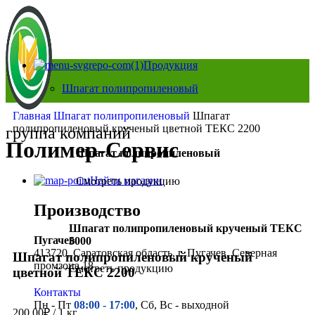
Продукция
Шпагат полипропиленовый
Главная
Шпагат полипропиленовый
Шпагат
полипропиленовый крученый цветной ТЕКС 2200
группа компаний
Полимер-Сервис
Шпагат полипропиленовый
Найти магазин
Смотреть продукцию
Производство
Нажмите, чтобы увеличить
Шпагат полипропиленовый крученый ТЕКС
Пугачев
5000
413720, Саратовская область, г. Пугачев, Северная
Шпагат полипропиленовый крученый
промзона 18
Смотреть продукцию
цветной ТЕКС 2200
Контакты
Пн - Пт
08:00 - 17:00
, Сб, Вс - выходной
200.00
₽
/ 1 кг.