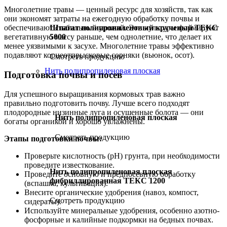
Многолетние травы — ценный ресурс для хозяйств, так как
они экономят затраты на ежегодную обработку почвы и
Шпагат полипропиленовый крученый ТЕКС
обеспечивают стабильный урожай. Эти культуры формируют
5000
вегетативную массу раньше, чем однолетние, что делает их
менее уязвимыми к засухе. Многолетние травы эффективно
подавляют корнеотпрысковые сорняки (вьюнок, осот).
Смотреть продукцию
Нить полипропиленовая плоская
Подготовка почвы и посев
Для успешного выращивания кормовых трав важно
правильно подготовить почву. Лучше всего подходят
плодородные низинные луга и осушенные болота — они
Нить полипропиленовая плоская
богаты органикой и хорошо увлажнены.
Смотреть продукцию
Этапы подготовки почвы:
Проверьте кислотность (pH) грунта, при необходимости
проведите известкование.
Нить полипропиленовая плоская
Проведите основную и предпосевную обработку
фибриллированная ТЕКС 1200
(вспашка, культивация).
Внесите органические удобрения (навоз, компост,
Смотреть продукцию
сидераты).
Используйте минеральные удобрения, особенно азотно-
фосфорные и калийные подкормки на бедных почвах.