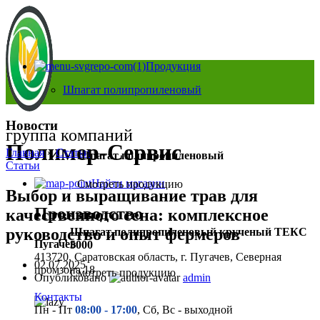
Продукция
Шпагат полипропиленовый
Новости
группа компаний
Полимер-Сервис
Главная
»
Статьи
»
Шпагат полипропиленовый
Статьи
Найти магазин
Смотреть продукцию
Выбор и выращивание трав для
Производство
качественного сена: комплексное
руководство и опыт фермеров
Шпагат полипропиленовый крученый ТЕКС
Пугачев
5000
413720, Саратовская область, г. Пугачев, Северная
02.07.2025
промзона 18
Смотреть продукцию
Опубликовано
admin
Контакты
Пн - Пт
08:00 - 17:00
, Сб, Вс - выходной