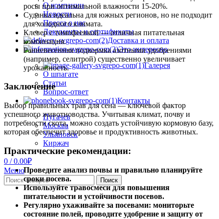
О компании
росы при оптимальной влажности 15-20%.
Новости
Суданка идеальна для южных регионов, но не подходит
Пресса о нас
для холодного климата.
Документы и сертификаты
Клевер с тимофеевкой — отличная питательная
Доставка и оплата
комбинация.
Это интересно
Ранневесенняя подкормка азотными удобрениями
(например, селитрой) существенно увеличивает
Галерея
урожайность.
О шпагате
Статьи
Заключение
Вопрос-ответ
Контакты
Выбор правильных трав для сена — ключевой фактор
успешного животноводства. Учитывая климат, почву и
Пугачев
потребности скота, можно создать устойчивую кормовую базу,
Москва
которая обеспечит здоровье и продуктивность животных.
Ульяновск
Киржач
Практические рекомендации:
0
/
0.00
₽
Проведите анализ почвы и правильно планируйте
Меню
сроки посева.
Поиск
Используйте травосмеси для повышения
питательности и устойчивости посевов.
Регулярно ухаживайте за посевами: мониторьте
состояние полей, проводите удобрение и защиту от