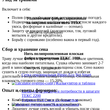
Включает в себя:
Полив (при необходимости, регулируется по погоде).
Упаковочная фибриллированная
Подкормку (азотные удобрения весной и после каждого
полипропиленовая нить ТЕКС
укоса, фосфорные и калийные — осенью).
Защиту от вредителей (долгоносики, тля, луговой
Смотреть продукцию
мотылек и другие вредители).
Борьбу с сорняками (особенно важна в первый год).
Сбор и хранение сена
Нить полипропиленовая плоская
фибриллированная ТЕКС 1000
Траву лучше косить в фазу бутонизации — начале цветения,
когда она наиболее питательна. Сушка обычно занимает 2-7
дней в зависимости от погоды и толщины слоя. Сено важно
Смотреть продукцию
сушить в сухую погоду, защищая от дождя и избегая
Сетка сеновязальная Piippo Eco Net Smart
длительного воздействия палящего солнца. Оптимальная
влажность готового сена — 15-20%.
Калькулятор и таблица
Опыт и советы фермеров:
Калькулятор расхода и потребности в шпагате
ТЕКС 2200
Комбинированные смеси (бобовые + злаковые)
Таблица ТЕКСов и их диаметров
повышают питательность и урожайность.
Наша компания
Люцерну лучше сеять весной и убирать после схода