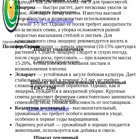
подходит как для монопосева, так и для травосмесей.
Люцерна
— быстро растет, дает несколько укосов за
Смотреть продукцию
сезон, обогащает почву азотом. Известна высокой
урожайностью и возможностью использования в
Шпагат упаковочный
течение 3-5 лет. Однако ее посев требует аккуратности
из-за мелких семян, а уборка осложняется разной
скоростью высыхания стеблей и листьев. Для
качественного сена люцерну рекомендуется косить в
группа компаний
Полимер-Сервис
фазу бутонизации — начала цветения (10-15% цветущих
Шпагат упаковочный
растений). Сушить люцерну следует в сухую погоду,
после схода росы, прессовать — при влажности массы
Смотреть продукцию
15-20%, чтобы избежать осыпания листьев и
возникновения плесени.
Эспарцет
— устойчивая к засухе бобовая культура. Дает
стабильный урожай в течение 2-3 лет, не требует
Шпагат полипропиленовый упаковочный
сложной предпосевной обработки. Однако, как и
ТЕКС 2200
люцерна, нуждается в аккуратной уборке. Крупные
семена позволяют фермерам самостоятельно заниматься
Смотреть продукцию
семеноводством, снижая зависимость от поставщиков.
Козлятник восточный
— высокопитательный,
Шпагат тепличный
урожайный, но требует особого внимания в уходе,
особенно в первые годы выращивания.
Лядвенец рогатый — урожайный и хорошо поедается
животными, используется как добавка в смеси.
Шпагат тепличный