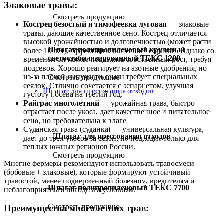
Злаковые травы:
Смотреть продукцию
Кострец безостый и тимофеевка луговая
— злаковые
травы, дающие качественное сено. Кострец отличается
высокой урожайностью и долговечностью (может расти
Шпагат полипропиленовый крученый
более 10 лет), эффективно вытесняет сорняки. Однако со
светостабилизированный ТЕКС 1200
временем он может подавлять собственный рост, требуя
подсевов. Хорошо реагирует на азотные удобрения, но
из-за плохой сыпучести семян требует специальных
Смотреть продукцию
сеялок. Отлично сочетается с эспарцетом, улучшая
Шпагат для прессования отходов
густоту посева на третий год.
Райграс многолетний
— урожайная трава, быстро
отрастает после укоса, дает качественное и питательное
сено, но требовательна к влаге.
Суданская трава (суданка) — универсальная культура,
Шпагат для прессования отходов
дает до трех укосов за сезон, но подходит только для
теплых южных регионов России.
Смотреть продукцию
Многие фермеры рекомендуют использовать травосмеси
(бобовые + злаковые), которые формируют устойчивый
травостой, менее подверженный болезням, вредителям и
Шпагат полипропиленовый ТЕКС 7700
неблагоприятным погодным условиям.
Смотреть продукцию
Преимущества многолетних трав: