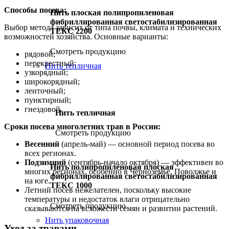
Способы посева:
Нить плоская полипропиленовая
фибриллированная светостабилизированная
Выбор метода зависит от типа почвы, климата и технических
ТЕКС 2200
возможностей хозяйства. Основные варианты:
Смотреть продукцию
рядовой;
перекрестный;
Нить тепличная
узкорядный;
широкорядный;
ленточный;
пунктирный;
гнездовой.
Нить тепличная
Сроки посева многолетних трав в России:
Смотреть продукцию
Весенний
(апрель-май) — основной период посева во
всех регионах.
Подзимний
(сентябрь-начало октября) — эффективен во
Нить полипропиленовая плоская
многих регионах, особенно в Черноземье, Поволжье и
фибриллированная светостабилизированная
на юге.
ТЕКС 1000
Летний посев нежелателен, поскольку высокие
температуры и недостаток влаги отрицательно
Смотреть продукцию
сказываются на всхожести семян и развитии растений.
Нить упаковочная
Уход за травами