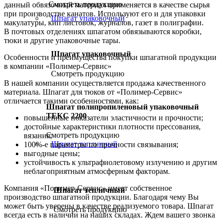
Смотреть продукцию
данный обвязочный материал применяется в качестве сырья
при производстве канатов. Используют его и для упаковки
Шпагат упаковочный
макулатуры, кип листовок, журналов, газет в полиграфии.
В почтовых отделениях шпагатом обвязываются коробки,
тюки и другие упаковочные тары.
Шпагат упаковочный
Особенности и преимущества покупки шпагатной продукции
в компании «Полимер-Сервис»
Смотреть продукцию
В нашей компании осуществляется продажа качественного
материала. Шпагат для тюков от «Полимер-Сервис»
отличается такими особенностями, как:
Шпагат полипропиленовый упаковочный
ТЕКС 2200
повышенные показатели эластичности и прочности;
достойные характеристики плотности прессования,
Смотреть продукцию
вязания;
Шпагат тепличный
100%-е параметры по прочности связывания;
выгодные цены;
устойчивость к ультрафиолетовому излучению и другим
неблагоприятным атмосферным факторам.
Компания «Полимер-Сервис» имеет собственное
Шпагат тепличный
производство шпагатной продукции. Благодаря чему Вы
может быть уверены в качестве реализуемого товара. Шпагат
Смотреть продукцию
всегда есть в наличии на наших складах. Ждем вашего звонка