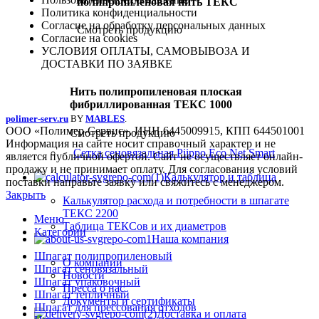
полипропиленовая нить ТЕКС
Политика конфиденциальности
Согласие на обработку персональных данных
Смотреть продукцию
Согласие на cookies
УСЛОВИЯ ОПЛАТЫ, САМОВЫВОЗА И
ДОСТАВКИ ПО ЗАЯВКЕ
Нить полипропиленовая плоская
фибриллированная ТЕКС 1000
polimer-serv.ru
BY
MABLES
.
ООО «Полимер-Сервис», ИНН 6445009915, КПП 644501001
Смотреть продукцию
Информация на сайте носит справочный характер и не
Сетка сеновязальная Piippo Eco Net Smart
является публичной офертой. Сайт не осуществляет онлайн-
продажу и не принимает оплату. Для согласования условий
Калькулятор и таблица
поставки направьте заявку или свяжитесь с менеджером.
Закрыть
Калькулятор расхода и потребности в шпагате
ТЕКС 2200
Меню
Таблица ТЕКСов и их диаметров
Категории
Наша компания
Шпагат полипропиленовый
О компании
Шпагат сеновязальный
Новости
Шпагат упаковочный
Пресса о нас
Шпагат тепличный
Документы и сертификаты
Шпагат для прессования отходов
Доставка и оплата