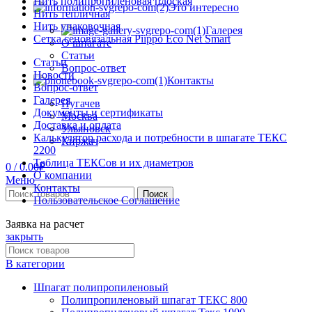
Нить полипропиленовая плоская
Это интересно
Нить тепличная
Нить упаковочная
Галерея
Сетка сеновязальная Piippo Eco Net Smart
О шпагате
Статьи
Статьи
Вопрос-ответ
Новости
Контакты
Вопрос-ответ
Галерея
Пугачев
Документы и сертификаты
Москва
Доставка и оплата
Ульяновск
Калькулятор расхода и потребности в шпагате ТЕКС
Киржач
2200
Таблица ТЕКСов и их диаметров
0
/
0.00
₽
О компании
Меню
Контакты
Поиск
Пользовательское Соглашение
Заявка на расчет
закрыть
В категории
Шпагат полипропиленовый
Полипропиленовый шпагат ТЕКС 800