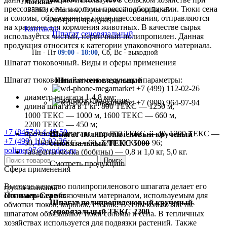
Москва
прессовании сена и соломы пресс подборщиками. Тюки сена
125362, г. Москва, Строительный проезд 7а, к5
и соломы, образованные после прессования, отправляются
Смотреть продукцию
на хранение для кормления животных. В качестве сырья
Контакты
Шпагат сеновязальный
используется чистый, первичный полипропилен. Данная
продукция относится к категории упаковочного материала.
Пн - Пт
09:00 - 18:00
, Сб, Вс - выходной
Шпагат тюковочный. Виды и сферы применения
Шпагат тюковочный имеет следующие параметры:
Шпагат сеновязальный
+7 (499) 112-02-26
диаметр шпагата 1-4,8 мм;
Смотреть продукцию
+7 (999) 964-97-94
длина шпагата в 1 кг: 800 ТЕКС — 1250 м,
1000 ТЕКС — 1000 м, 1600 ТЕКС — 660 м,
2200 ТЕКС — 450 м;
+7 (84574) 4-48-50
прочность шпагата, кгс: 800 ТЕКС — 40, 1200 ТЕКС —
Шпагат полипропиленовый крученый
+7 (499) 112-02-26
50, 1600 ТЕКС — 60, 2200 ТЕКС — 96;
сеновязальный ТЕКС 5000
polimer97@yandex.ru
габариты мотка (бобины) — 0,8 и 1,0 кг, 5,0 кг.
Поиск
Смотреть продукцию
Сфера применения
Высокое качество полипропиленового шпагата делает его
группа компаний
Полимер-Сервис
оптимальным обвязочным материалом, используемым для
Шпагат полипропиленовый крученый
обмотки тюков, коробок, стопок. В сельском хозяйстве
сеновязальный ТЕКС 2200
шпагатом обвязывают тюки соломы и сена. В тепличных
хозяйствах используется для подвязки растений. Также