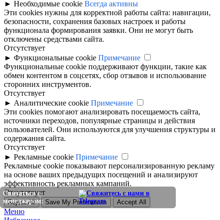
►
Необходимые cookie
Всегда активны
Эти cookies нужны для корректной работы сайта: навигации,
безопасности, сохранения базовых настроек и работы
функционала формирования заявки. Они не могут быть
отключены средствами сайта.
Отсутствует
►
Функциональные cookie
Примечание
Функциональные cookie поддерживают функции, такие как
обмен контентом в соцсетях, сбор отзывов и использование
сторонних инструментов.
Отсутствует
►
Аналитические cookie
Примечание
Эти cookies помогают анализировать посещаемость сайта,
источники переходов, популярные страницы и действия
пользователей. Они используются для улучшения структуры и
содержания сайта.
Отсутствует
►
Рекламные cookie
Примечание
Рекламные cookie показывают персонализированную рекламу
на основе ваших предыдущих посещений и анализируют
эффективность рекламных кампаний.
Отсутствует
Связаться с
менеджером:
Reject All
Save My Preferences
Accept All
Меню