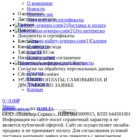
О компании
Новости
О компании
Пресса о нас
Доставка и оплата
Документы и сертификаты
Галерея
Доставка и оплата
Новости
Это интересно
Документы и сертификаты
Галерея
Контакты
О шпагате
Калькулятор расхода
Статьи
Таблица ТЕКСов
Вопрос-ответ
Пользовательское соглашение
Контакты
Политика конфиденциальности
Согласие на обработку персональных данных
Пугачев
Согласие на cookies
Москва
УСЛОВИЯ ОПЛАТЫ, САМОВЫВОЗА И
Ульяновск
ДОСТАВКИ ПО ЗАЯВКЕ
Киржач
0
/
0.00
₽
Меню
polimer-serv.ru
BY
MABLES
.
Поиск
ООО «Полимер-Сервис», ИНН 6445009915, КПП 644501001
Информация на сайте носит справочный характер и не
является публичной офертой. Сайт не осуществляет онлайн-
продажу и не принимает оплату. Для согласования условий
поставки направьте заявку или свяжитесь с менеджером.