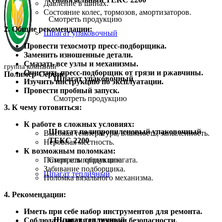
Давление в шинах.
Состояние колес, тормозов, амортизаторов.
Смотреть продукцию
2. Общие рекомендации:
Шпагат упаковочный
Провести техосмотр пресс-подборщика.
Заменить изношенные детали.
Смазать все узлы и механизмы.
группа компаний
Очистить пресс-подборщик от грязи и ржавчины.
Полимер-Сервис
Шпагат упаковочный
Изучить инструкцию по эксплуатации.
Провести пробный запуск.
Смотреть продукцию
3. К чему готовиться:
К работе в сложных условиях:
Шпагат полипропиленовый упаковочный
Высокая температура, влажность, запыленность.
ТЕКС 2200
Неровная местность.
К возможным поломкам:
Потеря или обрыв шпагата.
Смотреть продукцию
Забивание подборщика.
Шпагат тепличный
Поломка вязального механизма.
4. Рекомендации:
Иметь при себе набор инструментов для ремонта.
Шпагат тепличный
Соблюдать правила техники безопасности.