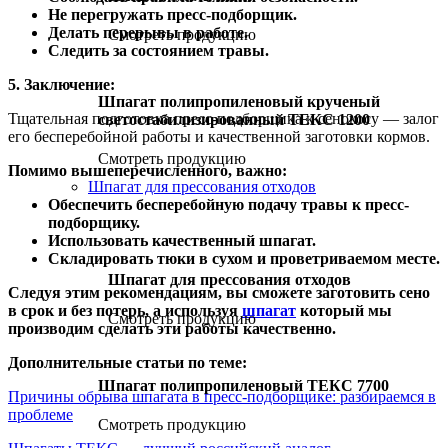
Не перегружать пресс-подборщик.
Делать перерывы в работе.
Смотреть продукцию
Следить за состоянием травы.
5. Заключение:
Шпагат полипропиленовый крученый
Тщательная подготовка пресс-подборщика к сенокосу — залог
светостабилизированный ТЕКС 1200
его бесперебойной работы и качественной заготовки кормов.
Смотреть продукцию
Помимо вышеперечисленного, важно:
Шпагат для прессования отходов
Обеспечить бесперебойную подачу травы к пресс-
подборщику.
Использовать качественный шпагат.
Складировать тюки в сухом и проветриваемом месте.
Шпагат для прессования отходов
Следуя этим рекомендациям, вы сможете заготовить сено
в срок и без потерь, а используя
шпагат
который мы
Смотреть продукцию
производим сделать эти работы качественно.
Дополнительные статьи по теме:
Шпагат полипропиленовый ТЕКС 7700
Причины обрыва шпагата в пресс-подборщике: разбираемся в
проблеме
Смотреть продукцию