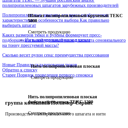
Шпагаты ТЕКС — лучший российский аналог
полипропиленовых шпагатов зарубежных производителей
Полипропиленовые шпагаты для пресс-подборщиков:
Шпагат полипропиленовый крученый ТЕКС
характеристики и особенности выбора
Как правильно
5000
выбирать шпагат
Смотреть продукцию
Каких размеров тюки и рулоны формируют пресс-
Нить полипропиленовая плоская
подборщики и какой удельный расход шпагата сеновязального
на тонну прессуемой массы?
Сколько весит рулон сена: преимущества прессования
Новые
Правила складирования тюков
Нить полипропиленовая плоская
Обратно к списку
Старее
Порядок проведения первого сенокоса
Смотреть продукцию
Нить полипропиленовая плоская
фибриллированная ТЕКС 1200
группа компаний Полимер-Сервис
Смотреть продукцию
Производство полипропиленового шпагата и нити