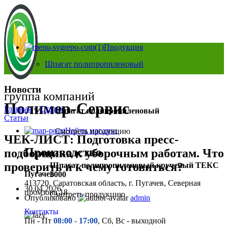
Продукция
Шпагат полипропиленовый
Новости
группа компаний
Полимер-Сервис
Главная
»
Статьи
»
Шпагат полипропиленовый
Статьи
Найти магазин
Смотреть продукцию
ЧЕК-ЛИСТ: Подготовка пресс-
Производство
подборщика к уборочным работам. Что
проверить и к чему готовиться?
Шпагат полипропиленовый крученый ТЕКС
Пугачев
5000
413720, Саратовская область, г. Пугачев, Северная
30.04.2026
промзона 18
Смотреть продукцию
Опубликовано
admin
Контакты
Пн - Пт
08:00 - 17:00
, Сб, Вс - выходной