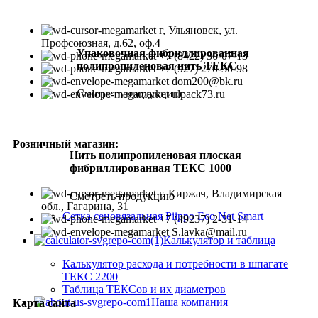
г, Ульяновск, ул.
Профсоюзная, д.62, оф.4
Упаковочная фибриллированная
+7 (8422) 36-07-13
полипропиленовая нить ТЕКС
+7 (927) 270-30-98
dom200@bk.ru
Смотреть продукцию
ulpack73.ru
Розничный магазин:
Нить полипропиленовая плоская
фибриллированная ТЕКС 1000
г. Киржач, Владимирская
Смотреть продукцию
обл., Гагарина, 31
Сетка сеновязальная Piippo Eco Net Smart
+7 (49237) 2-31-14
S.lavka@mail.ru
Калькулятор и таблица
Калькулятор расхода и потребности в шпагате
ТЕКС 2200
Таблица ТЕКСов и их диаметров
Наша компания
Карта сайта