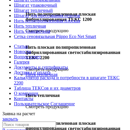
Шпагат упаковочный
Шпагат тепличный
Нить полипропиленовая плоская
Шпагат для прессования отходов
фибриллированная ТЕКС 1200
Нить полипропиленовая плоская
Нить тепличная
Смотреть продукцию
Нить упаковочная
Сетка сеновязальная Piippo Eco Net Smart
Статьи
Нить плоская полипропиленовая
Новости
фибриллированная светостабилизированная
Вопрос-ответ
ТЕКС 2200
Галерея
Документы и сертификаты
Смотреть продукцию
Доставка и оплата
Нить тепличная
Калькулятор расхода и потребности в шпагате ТЕКС
2200
Таблица ТЕКСов и их диаметров
О компании
Нить тепличная
Контакты
Пользовательское Соглашение
Смотреть продукцию
Заявка на расчет
закрыть
Нить полипропиленовая плоская
фибриллированная светостабилизированная