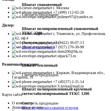
Шпагат упаковочный
г. Москва
+7 (499) 112-02-26
Смотреть продукцию
polimer97@yandex.ru
Дилер:
Шпагат полипропиленовый упаковочный
ТЕКС 2200
г, Ульяновск, ул. Профсоюзная,
д.62, оф.4
+7 (8422) 36-07-13
Смотреть продукцию
+7 (927) 270-30-98
Шпагат тепличный
dom200@bk.ru
ulpack73.ru
Розничный магазин:
Шпагат тепличный
г. Киржач, Владимирская обл.,
Смотреть продукцию
Гагарина, 31
+7 (49237) 2-31-14
S.lavka@mail.ru
Шпагат полипропиленовый крученый
светостабилизированный ТЕКС 1200
Карта сайта
О компании
Смотреть продукцию
Доставка и оплата
Шпагат для прессования отходов