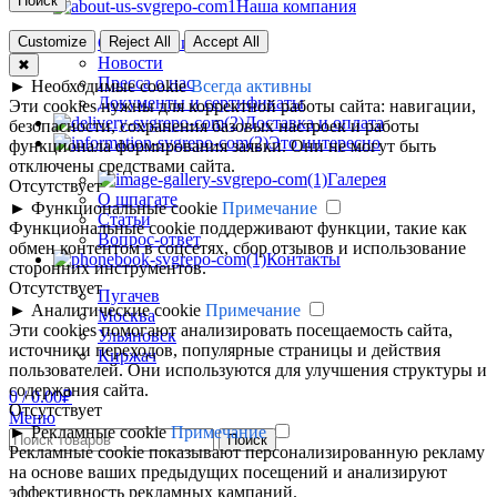
Поиск
Наша компания
О компании
Customize
Reject All
Accept All
Новости
✖
Пресса о нас
►
Необходимые cookie
Всегда активны
Документы и сертификаты
Эти cookies нужны для корректной работы сайта: навигации,
Доставка и оплата
безопасности, сохранения базовых настроек и работы
Это интересно
функционала формирования заявки. Они не могут быть
отключены средствами сайта.
Галерея
Отсутствует
О шпагате
►
Функциональные cookie
Примечание
Статьи
Функциональные cookie поддерживают функции, такие как
Вопрос-ответ
обмен контентом в соцсетях, сбор отзывов и использование
Контакты
сторонних инструментов.
Отсутствует
Пугачев
►
Аналитические cookie
Примечание
Москва
Эти cookies помогают анализировать посещаемость сайта,
Ульяновск
источники переходов, популярные страницы и действия
Киржач
пользователей. Они используются для улучшения структуры и
содержания сайта.
0
/
0.00
₽
Отсутствует
Меню
►
Рекламные cookie
Примечание
Поиск
Рекламные cookie показывают персонализированную рекламу
на основе ваших предыдущих посещений и анализируют
эффективность рекламных кампаний.