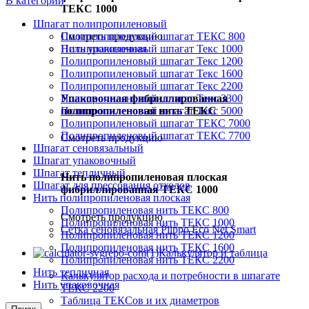
В категории
ТЕКС 1000
Шпагат полипропиленовый
Смотреть продукцию
Полипропиленовый шпагат ТЕКС 800
Нить упаковочная
Полипропиленовый шпагат Текс 1000
Полипропиленовый шпагат Текс 1200
Полипропиленовый шпагат Текс 1600
Полипропиленовый шпагат Текс 2200
Полипропиленовый шпагат Текс 3300
Упаковочная фибриллированная
Полипропиленовый шпагат Текс 5000
полипропиленовая нить ТЕКС
Полипропиленовый шпагат ТЕКС 7000
Полипропиленовый шпагат ТЕКС 7700
Смотреть продукцию
Шпагат сеновязальный
Шпагат упаковочный
Шпагат тепличный
Нить полипропиленовая плоская
Шпагат для прессования отходов
фибриллированная ТЕКС 1000
Нить полипропиленовая плоская
Полипропиленовая нить ТЕКС 800
Смотреть продукцию
Полипропиленовая нить ТЕКС 1000
Сетка сеновязальная Piippo Eco Net Smart
Полипропиленовая нить ТЕКС 1200
Полипропиленовая нить ТЕКС 1600
Калькулятор и таблица
Полипропиленовая нить ТЕКС 2200
Нить тепличная
Калькулятор расхода и потребности в шпагате
Нить упаковочная
ТЕКС 2200
Таблица ТЕКСов и их диаметров