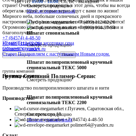
Пн - Пт
09:00 - 18:00
, Сб, Вс - выходной
стране! Очень хочется пожелать в этот день, чтобы вы всегда
Смотреть продукцию
оберегали людей, которые верно идут с вами по жизни!
Шпагат сеновязальный
Мирного неба, побольше солнечных дней и прекрасного
настроения! Пусть все задуманное обязательно получится!
+7 (499) 112-02-26
Огромного счастья, успехов во всех начинаниях, любви и
+7 (999) 964-97-94
благополучия!
Шпагат сеновязальный
+7 (84574) 4-48-50
Новые
Технология заготовки сена
+7 (499) 112-02-26
Смотреть продукцию
Обратно к списку
polimer97@yandex.ru
Старее
Поздравляем с наступающим Новым годом.
Поиск
Шпагат полипропиленовый крученый
сеновязальный ТЕКС 5000
группа компаний
группа компаний Полимер-Сервис
Полимер-Сервис
Смотреть продукцию
Производство полипропиленового шпагата и нити
Шпагат полипропиленовый крученый
Производство:
сеновязальный ТЕКС 2200
г.Пугачев, Саратовская обл.,
Северная промзона 18
Смотреть продукцию
+7 (84574) 4-48-50
Шпагат упаковочный
polimer64@yandex.ru
Склад: