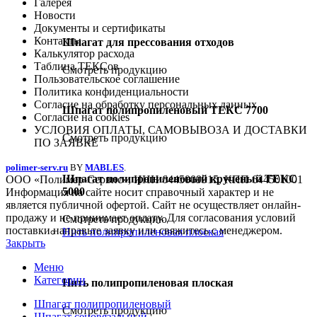
Галерея
Новости
Документы и сертификаты
Контакты
Шпагат для прессования отходов
Калькулятор расхода
Таблица ТЕКСов
Смотреть продукцию
Пользовательское соглашение
Политика конфиденциальности
Согласие на обработку персональных данных
Шпагат полипропиленовый ТЕКС 7700
Согласие на cookies
УСЛОВИЯ ОПЛАТЫ, САМОВЫВОЗА И ДОСТАВКИ
Смотреть продукцию
ПО ЗАЯВКЕ
polimer-serv.ru
BY
MABLES
.
Шпагат полипропиленовый крученый ТЕКС
ООО «Полимер-Сервис», ИНН 6445009915, КПП 644501001
5000
Информация на сайте носит справочный характер и не
является публичной офертой. Сайт не осуществляет онлайн-
продажу и не принимает оплату. Для согласования условий
Смотреть продукцию
поставки направьте заявку или свяжитесь с менеджером.
Нить полипропиленовая плоская
Закрыть
Меню
Категории
Нить полипропиленовая плоская
Шпагат полипропиленовый
Смотреть продукцию
Шпагат сеновязальный