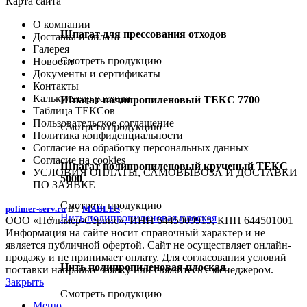
Карта сайта
О компании
Шпагат для прессования отходов
Доставка и оплата
Галерея
Смотреть продукцию
Новости
Документы и сертификаты
Контакты
Калькулятор расхода
Шпагат полипропиленовый ТЕКС 7700
Таблица ТЕКСов
Пользовательское соглашение
Смотреть продукцию
Политика конфиденциальности
Согласие на обработку персональных данных
Согласие на cookies
Шпагат полипропиленовый крученый ТЕКС
УСЛОВИЯ ОПЛАТЫ, САМОВЫВОЗА И ДОСТАВКИ
5000
ПО ЗАЯВКЕ
Смотреть продукцию
polimer-serv.ru
BY
MABLES
.
Нить полипропиленовая плоская
ООО «Полимер-Сервис», ИНН 6445009915, КПП 644501001
Информация на сайте носит справочный характер и не
является публичной офертой. Сайт не осуществляет онлайн-
продажу и не принимает оплату. Для согласования условий
Нить полипропиленовая плоская
поставки направьте заявку или свяжитесь с менеджером.
Закрыть
Смотреть продукцию
Меню