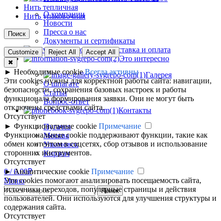
Нить тепличная
О компании
Нить упаковочная
Новости
Пресса о нас
Поиск
Документы и сертификаты
Доставка и оплата
Customize
Reject All
Accept All
Это интересно
✖
►
Необходимые cookie
Всегда активны
Галерея
Эти cookies нужны для корректной работы сайта: навигации,
О шпагате
безопасности, сохранения базовых настроек и работы
Статьи
функционала формирования заявки. Они не могут быть
Вопрос-ответ
отключены средствами сайта.
Контакты
Отсутствует
►
Функциональные cookie
Примечание
Пугачев
Функциональные cookie поддерживают функции, такие как
Москва
обмен контентом в соцсетях, сбор отзывов и использование
Ульяновск
сторонних инструментов.
Киржач
Отсутствует
0
/
0.00
₽
►
Аналитические cookie
Примечание
Эти cookies помогают анализировать посещаемость сайта,
Меню
источники переходов, популярные страницы и действия
Поиск
пользователей. Они используются для улучшения структуры и
содержания сайта.
Отсутствует