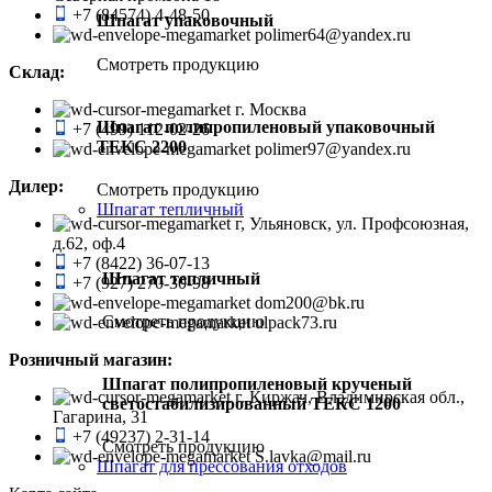
+7 (84574) 4-48-50
Шпагат упаковочный
polimer64@yandex.ru
Смотреть продукцию
Склад:
г. Москва
Шпагат полипропиленовый упаковочный
+7 (499) 112-02-26
ТЕКС 2200
polimer97@yandex.ru
Дилер:
Смотреть продукцию
Шпагат тепличный
г, Ульяновск, ул. Профсоюзная,
д.62, оф.4
+7 (8422) 36-07-13
Шпагат тепличный
+7 (927) 270-30-98
dom200@bk.ru
Смотреть продукцию
ulpack73.ru
Розничный магазин:
Шпагат полипропиленовый крученый
г. Киржач, Владимирская обл.,
светостабилизированный ТЕКС 1200
Гагарина, 31
+7 (49237) 2-31-14
Смотреть продукцию
S.lavka@mail.ru
Шпагат для прессования отходов