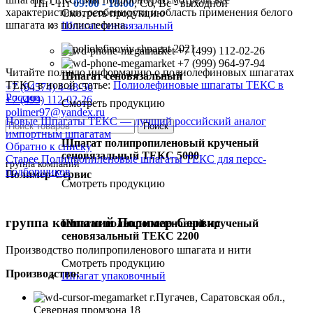
Пн - Пт
09:00 - 18:00
, Сб, Вс - выходной
характеристики, особенности и область применения белого
Смотреть продукцию
шпагата из полиолефина.
Шпагат сеновязальный
+7 (499) 112-02-26
+7 (999) 964-97-94
Читайте полную информацию о полиолефиновых шпагатах
Шпагат сеновязальный
ТЕКС в новой статье:
Полиолефиновые шпагаты ТЕКС в
+7 (84574) 4-48-50
России
.
+7 (499) 112-02-26
Смотреть продукцию
polimer97@yandex.ru
Новые
Шпагаты ТЕКС — лучший российский аналог
Поиск
импортным шпагатам
Шпагат полипропиленовый крученый
Обратно к списку
сеновязальный ТЕКС 5000
Старее
Полипропиленовые шпагаты ТЕКС для персс-
группа компаний
подборщиков
Полимер-Сервис
Смотреть продукцию
группа компаний Полимер-Сервис
Шпагат полипропиленовый крученый
сеновязальный ТЕКС 2200
Производство полипропиленового шпагата и нити
Смотреть продукцию
Производство:
Шпагат упаковочный
г.Пугачев, Саратовская обл.,
Северная промзона 18