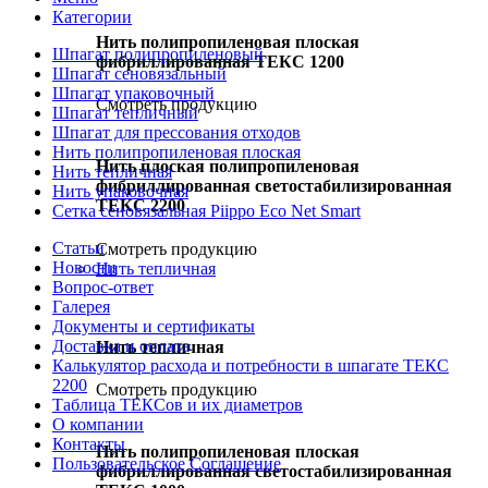
Категории
Нить полипропиленовая плоская
Шпагат полипропиленовый
фибриллированная ТЕКС 1200
Шпагат сеновязальный
Шпагат упаковочный
Смотреть продукцию
Шпагат тепличный
Шпагат для прессования отходов
Нить полипропиленовая плоская
Нить плоская полипропиленовая
Нить тепличная
фибриллированная светостабилизированная
Нить упаковочная
ТЕКС 2200
Сетка сеновязальная Piippo Eco Net Smart
Статьи
Смотреть продукцию
Новости
Нить тепличная
Вопрос-ответ
Галерея
Документы и сертификаты
Доставка и оплата
Нить тепличная
Калькулятор расхода и потребности в шпагате ТЕКС
2200
Смотреть продукцию
Таблица ТЕКСов и их диаметров
О компании
Контакты
Нить полипропиленовая плоская
Пользовательское Соглашение
фибриллированная светостабилизированная