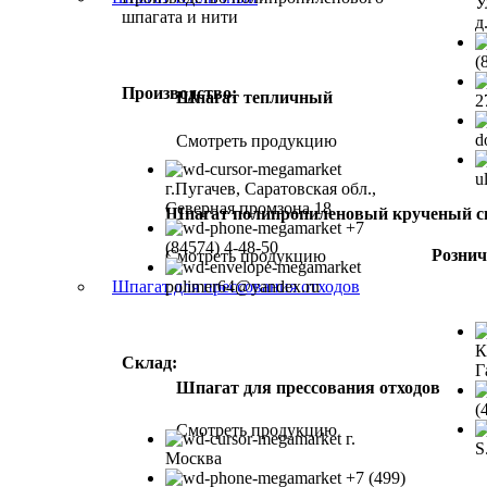
У
шпагата и нити
д
(
Производство:
Шпагат тепличный
2
d
Смотреть продукцию
u
г.Пугачев, Саратовская обл.,
Северная промзона 18
Шпагат полипропиленовый крученый с
+7
(84574) 4-48-50
Рознич
Смотреть продукцию
polimer64@yandex.ru
Шпагат для прессования отходов
К
Склад:
Г
Шпагат для прессования отходов
(
Смотреть продукцию
г.
S
Москва
+7 (499)