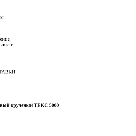
ты
шение
ьности
ТАВКИ
овый крученый ТЕКС 5000