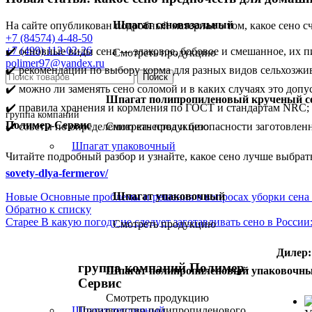
Шпагат сеновязальный
На сайте опубликован подробный материал о том, какое сено сч
+7 (84574) 4-48-50
+7 (499) 112-02-26
✔️ основные виды сена — злаковое, бобовое и смешанное, их п
Смотреть продукцию
polimer97@yandex.ru
✔️ рекомендации по выбору корма для разных видов сельхозжи
Поиск
✔️ можно ли заменять сено соломой и в каких случаях это допу
Шпагат полипропиленовый крученый с
✔️ правила хранения и кормления по ГОСТ и стандартам NRC;
группа компаний
Полимер-Сервис
✔️ советы по определению качества и безопасности заготовлен
Смотреть продукцию
Шпагат упаковочный
Читайте подробный разбор и узнайте, какое сено лучше выбра
sovety-dlya-fermerov/
Шпагат упаковочный
Новые
Основные проблемы и решения в вопросах уборки сена 
Обратно к списку
Старее
В какую погоду не следует заготавливать сено в России
Смотреть продукцию
Дилер:
группа компаний Полимер-
Шпагат полипропиленовый упаковочн
Сервис
Смотреть продукцию
Производство полипропиленового
Шпагат тепличный