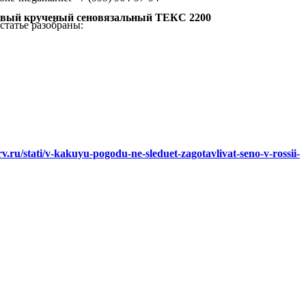
вый крученый сеновязальный ТЕКС 2200
статье разобраны:
rv.ru/stati/v-kakuyu-pogodu-ne-sleduet-zagotavlivat-seno-v-rossii-