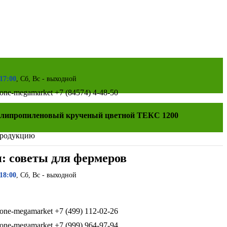
 17:00
, Сб, Вс - выходной
+7 (84574) 4-48-50
липропиленовый крученый цветной ТЕКС 1200
продукцию
и: советы для фермеров
 18:00
, Сб, Вс - выходной
+7 (499) 112-02-26
+7 (999) 964-97-94