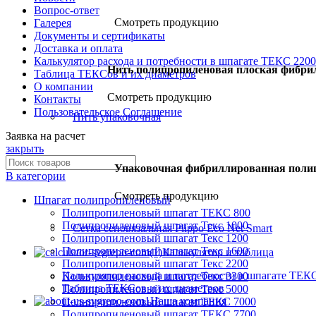
Вопрос-ответ
Смотреть продукцию
Галерея
Документы и сертификаты
Доставка и оплата
Калькулятор расхода и потребности в шпагате ТЕКС 2200
Нить полипропиленовая плоская фибри
Таблица ТЕКСов и их диаметров
О компании
Смотреть продукцию
Контакты
Пользовательское Соглашение
Нить упаковочная
Заявка на расчет
закрыть
Упаковочная фибриллированная поли
В категории
Смотреть продукцию
Шпагат полипропиленовый
Полипропиленовый шпагат ТЕКС 800
Полипропиленовый шпагат Текс 1000
Сетка сеновязальная Piippo Eco Net Smart
Полипропиленовый шпагат Текс 1200
Полипропиленовый шпагат Текс 1600
Калькулятор и таблица
Полипропиленовый шпагат Текс 2200
Калькулятор расхода и потребности в шпагате ТЕК
Полипропиленовый шпагат Текс 3300
Таблица ТЕКСов и их диаметров
Полипропиленовый шпагат Текс 5000
Наша компания
Полипропиленовый шпагат ТЕКС 7000
Полипропиленовый шпагат ТЕКС 7700