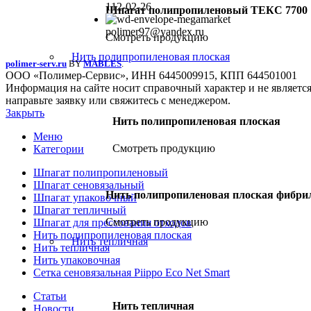
112-02-26
Шпагат полипропиленовый ТЕКС 7700
polimer97@yandex.ru
Смотреть продукцию
Нить полипропиленовая плоская
polimer-serv.ru
BY
MABLES
.
ООО «Полимер-Сервис», ИНН 6445009915, КПП 644501001
Информация на сайте носит справочный характер и не являетс
направьте заявку или свяжитесь с менеджером.
Закрыть
Нить полипропиленовая плоская
Меню
Смотреть продукцию
Категории
Шпагат полипропиленовый
Шпагат сеновязальный
Нить полипропиленовая плоская фибр
Шпагат упаковочный
Шпагат тепличный
Смотреть продукцию
Шпагат для прессования отходов
Нить полипропиленовая плоская
Нить тепличная
Нить тепличная
Нить упаковочная
Сетка сеновязальная Piippo Eco Net Smart
Статьи
Нить тепличная
Новости