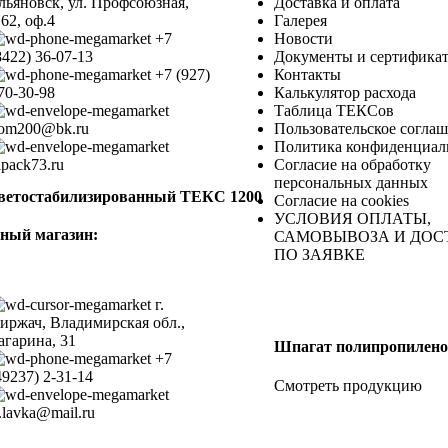
льяновск, ул. Профсоюзная,
Доставка и оплата
.62, оф.4
Галерея
+7
Новости
8422) 36-07-13
Документы и сертифика
+7 (927)
Контакты
70-30-98
Калькулятор расхода
Таблица ТЕКСов
om200@bk.ru
Пользовательское согла
Политика конфиденциал
lpack73.ru
Согласие на обработку
персональных данных
ветостабилизированный ТЕКС 1200
Согласие на cookies
УСЛОВИЯ ОПЛАТЫ,
ный магазин:
САМОВЫВОЗА И ДОС
ПО ЗАЯВКЕ
г.
иржач, Владимирская обл.,
агарина, 31
Шпагат полипропилен
+7
49237) 2-31-14
Смотреть продукцию
.lavka@mail.ru