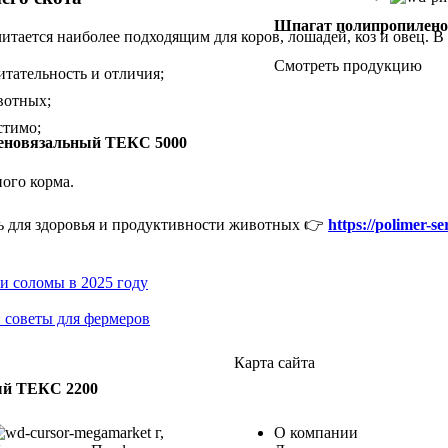
Шпагат полипропилено
итается наиболее подходящим для коров, лошадей, коз и овец. В 
Смотреть продукцию
итательность и отличия;
вотных;
стимо;
еновязальный ТЕКС 5000
ного корма.
ть для здоровья и продуктивности животных 👉
https://polimer-se
и соломы в 2025 году
: советы для фермеров
Карта сайта
ый ТЕКС 2200
г,
О компании